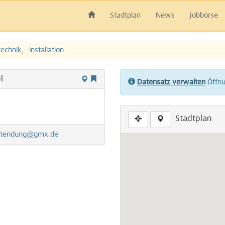
Stadtplan
News
Jobbörse
technik, -installation
l
Datensatz verwalten
Öffnun
Stadtplan
htendung@gmx.de