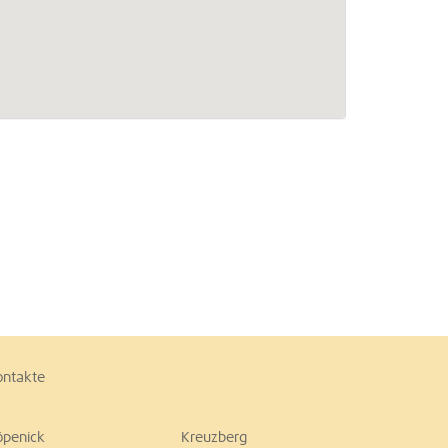
ontakte
öpenick
Kreuzberg