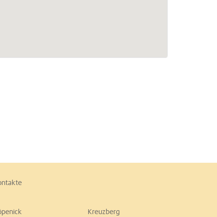
ontakte
öpenick
Kreuzberg