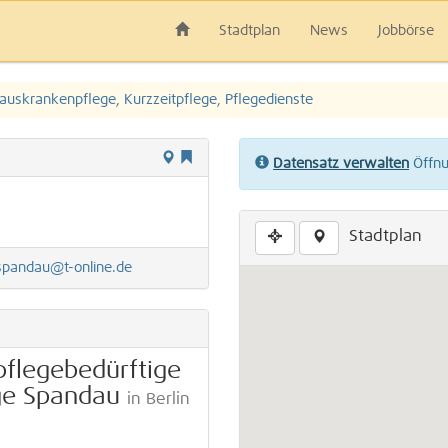
Stadtplan
News
Jobbörse
auskrankenpflege, Kurzzeitpflege, Pflegedienste
Datensatz verwalten
Öffnun
Stadtplan
spandau@t-online.de
pflegebedürftige
ge Spandau
in Berlin