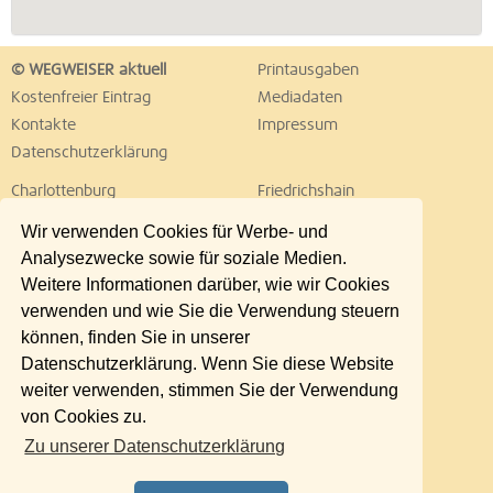
© WEGWEISER aktuell
Printausgaben
Kostenfreier Eintrag
Mediadaten
Kontakte
Impressum
Datenschutzerklärung
Charlottenburg
Friedrichshain
Hellersdorf
Hohenschönhausen
Wir verwenden Cookies für Werbe- und
Köpenick
Kreuzberg
Analysezwecke sowie für soziale Medien.
Lichtenberg
Marzahn
Weitere Informationen darüber, wie wir Cookies
Mitte
Neukölln
verwenden und wie Sie die Verwendung steuern
Pankow
Prenzlauer Berg
können, finden Sie in unserer
Reinickendorf
Schöneberg
Datenschutzerklärung. Wenn Sie diese Website
Spandau
Steglitz
weiter verwenden, stimmen Sie der Verwendung
Tempelhof
Tiergarten
von Cookies zu.
Treptow
Umland Ost
Zu unserer Datenschutzerklärung
Wedding
Weißensee