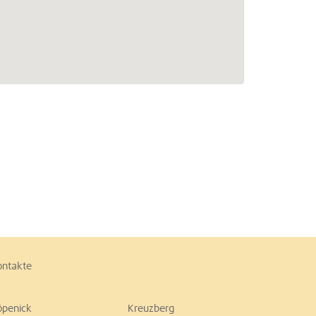
ontakte
öpenick
Kreuzberg