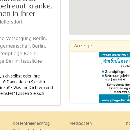
betreuut kranke,
en in ihrer
Hellersdorf,
he Versorgung Berlin,
Anzeige
ngemeinschaft Berlin,
ltenpflege Berlin,
e Berlin, häusliche
 sich selbst oder Ihre
n? Dann stellen Sie sich
mir zu? • Was muß ich wo und
elastet? Lassen Sie sich
Kostenfreier Eintrag
Mediadaten
K