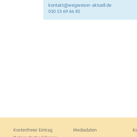
kontakt@wegweiser-aktuell.de
030 53 69 66 85
Kostenfreier Eintrag
Mediadaten
K