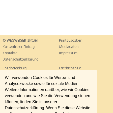
© WEGWEISER aktuell
Printausgaben
Kostenfreier Eintrag
Mediadaten
Kontakte
Impressum
Datenschutzerklärung
Charlottenburg
Friedrichshain
Hellersdorf
Hohenschönhausen
Wir verwenden Cookies für Werbe- und
Köpenick
Kreuzberg
Analysezwecke sowie für soziale Medien.
Lichtenberg
Marzahn
Weitere Informationen darüber, wie wir Cookies
Mitte
Neukölln
verwenden und wie Sie die Verwendung steuern
Pankow
Prenzlauer Berg
können, finden Sie in unserer
Reinickendorf
Schöneberg
Datenschutzerklärung. Wenn Sie diese Website
Spandau
Steglitz