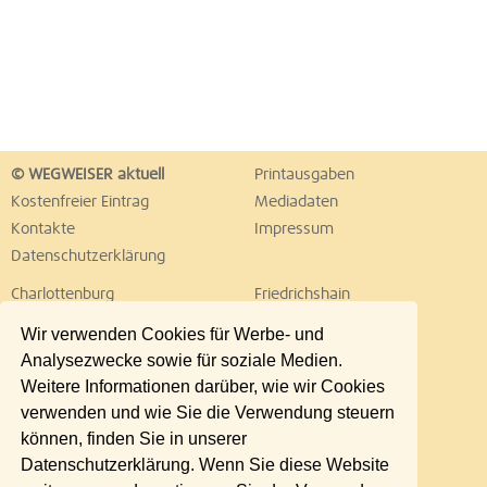
© WEGWEISER aktuell
Printausgaben
Kostenfreier Eintrag
Mediadaten
Kontakte
Impressum
Datenschutzerklärung
Charlottenburg
Friedrichshain
Hellersdorf
Hohenschönhausen
Wir verwenden Cookies für Werbe- und
Köpenick
Kreuzberg
Analysezwecke sowie für soziale Medien.
Lichtenberg
Marzahn
Weitere Informationen darüber, wie wir Cookies
Mitte
Neukölln
verwenden und wie Sie die Verwendung steuern
Pankow
Prenzlauer Berg
können, finden Sie in unserer
Reinickendorf
Schöneberg
Datenschutzerklärung. Wenn Sie diese Website
Spandau
Steglitz