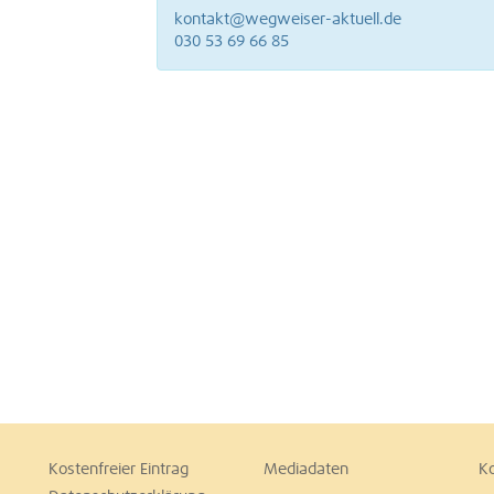
kontakt@wegweiser-aktuell.de
030 53 69 66 85
Kostenfreier Eintrag
Mediadaten
K