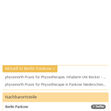
Aktuell in Berlin Pankow
»
physionorth Praxis für Physiotherapie: Inhaberin Ute Becker - Fachlehrerin und Heilpraktikerin für Physiotherapie
physionorth Praxis für Physiotherapie in Pankow Niederschönhausen: Inhaberin Ute Becker - Fachlehrerin für Orthopädie, Manuelle Therapie und Unfallchirurgie
Nachbarortsteile
Berlin Pankow
1 Treffer