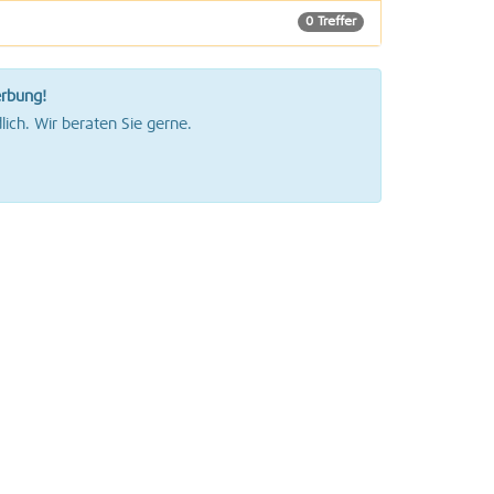
0 Treffer
0 Treffer
erbung!
0 Treffer
lich. Wir beraten Sie gerne.