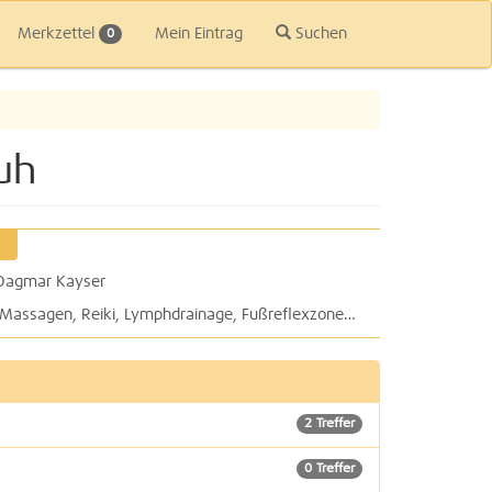
Merkzettel
Mein Eintrag
Suchen
0
uh
 Dagmar Kayser
Krankengymnastik, Bobath-Therapie, Massagen, Reiki, Lymphdrainage, Fußreflexzonenmassage, Elektrotherapie, manuelle Therapie: Physiotherapie Kathrin Seeger
2 Treffer
0 Treffer