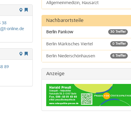
Allgemeinmedizin, Hausarzt
Nachbarortsteile
5 38
r@t-online.de
Berlin Pankow
30 Treffer
Berlin Märkisches Viertel
0 Treffer
Berlin Niederschönhausen
6 Treffer
88 89
Berlin Rosenthal
4 Treffer
Anzeige
Berlin Wittenau
3 Treffer