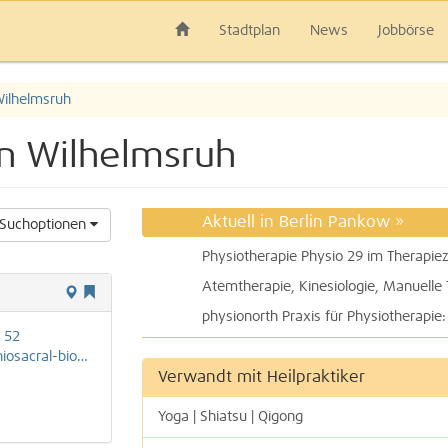
Stadtplan
News
Jobbörse
ilhelmsruh
lin Wilhelmsruh
Aktuell in Berlin Pankow
»
Suchoptionen
 52
biodynamik-berlin.de
Verwandt mit Heilpraktiker
Yoga | Shiatsu | Qigong