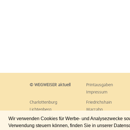
© WEGWEISER aktuell
Printausgaben
Impressum
Charlottenburg
Friedrichshain
Lichtenberg
Marzahn
Reinickendorf
Schöneberg
Wir verwenden Cookies für Werbe- und Analysezwecke sowie
Treptow
Umland Ost
Verwendung steuern können, finden Sie in unserer Datens