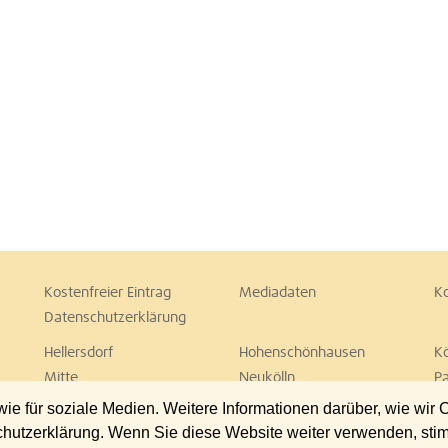
Kostenfreier Eintrag
Mediadaten
K
Datenschutzerklärung
Hellersdorf
Hohenschönhausen
K
Mitte
Neukölln
P
Spandau
Steglitz
T
 für soziale Medien. Weitere Informationen darüber, wie wir
Wedding
Weißensee
W
chutzerklärung. Wenn Sie diese Website weiter verwenden, st