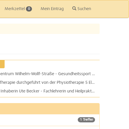
Merkzettel
Mein Eintrag
Suchen
0
Physiotherapie Physio 29 im Therapiezentrum Wilhelm-Wollf-Straße - Gesundheitssport TopFit e.V.
Atemtherapie, Kinesiologie, Manuelle Therapie durchgeführt von der Physiotherapie 5 Elemente Katja Höft
physionorth Praxis für Physiotherapie: Inhaberin Ute Becker - Fachlehrerin und Heilpraktikerin für Physiotherapie
1 Treffer