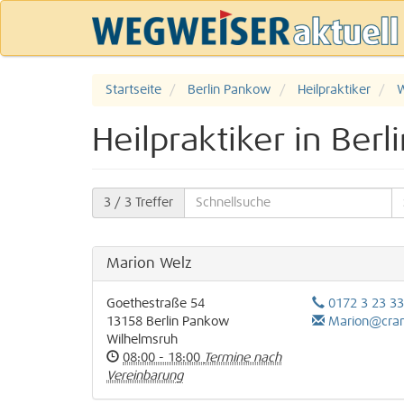
Startseite
Berlin Pankow
Heilpraktiker
W
Heilpraktiker in Ber
3
/ 3 Treffer
Marion Welz
Goethestraße 54
0172 3 23 33
13158
Berlin
Pankow
Marion@craniosacral-
Wilhelmsruh
08:00 - 18:00
Termine nach
Vereinbarung