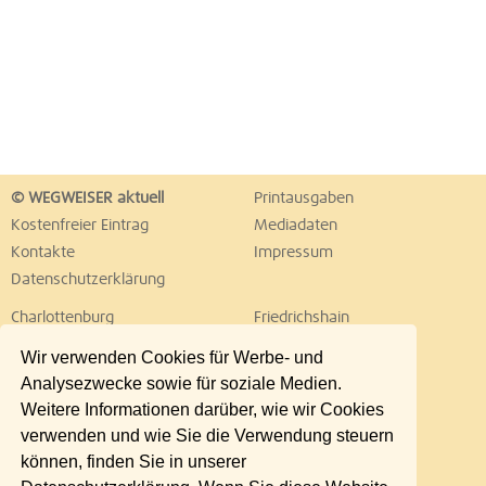
© WEGWEISER aktuell
Printausgaben
Kostenfreier Eintrag
Mediadaten
Kontakte
Impressum
Datenschutzerklärung
Charlottenburg
Friedrichshain
Hellersdorf
Hohenschönhausen
Wir verwenden Cookies für Werbe- und
Köpenick
Kreuzberg
Analysezwecke sowie für soziale Medien.
Lichtenberg
Marzahn
Weitere Informationen darüber, wie wir Cookies
Mitte
Neukölln
verwenden und wie Sie die Verwendung steuern
Pankow
Prenzlauer Berg
können, finden Sie in unserer
Reinickendorf
Schöneberg