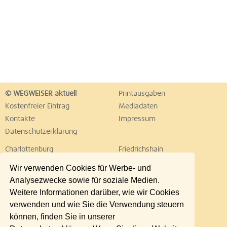
© WEGWEISER aktuell
Printausgaben
Kostenfreier Eintrag
Mediadaten
Kontakte
Impressum
Datenschutzerklärung
Charlottenburg
Friedrichshain
Hellersdorf
Hohenschönhausen
Wir verwenden Cookies für Werbe- und
Köpenick
Kreuzberg
Analysezwecke sowie für soziale Medien.
Lichtenberg
Marzahn
Weitere Informationen darüber, wie wir Cookies
Mitte
Neukölln
verwenden und wie Sie die Verwendung steuern
Pankow
Prenzlauer Berg
können, finden Sie in unserer
Reinickendorf
Schöneberg