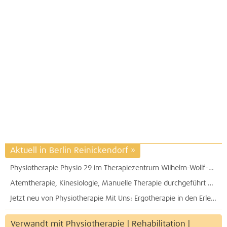
Aktuell in Berlin Reinickendorf
»
Physiotherapie Physio 29 im Therapiezentrum Wilhelm-Wollf-Straße - Gesundheitssport TopFit e.V.
Atemtherapie, Kinesiologie, Manuelle Therapie durchgeführt von der Physiotherapie 5 Elemente Katja Höft
Jetzt neu von Physiotherapie Mit Uns: Ergotherapie in den Erlenhöfen - für Babys, Kinder und Erwachsene.
Verwandt mit Physiotherapie | Rehabilitation |