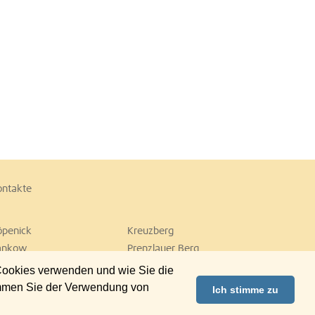
ontakte
öpenick
Kreuzberg
ankow
Prenzlauer Berg
empelhof
Tiergarten
 Cookies verwenden und wie Sie die
ilmersdorf
Zehlendorf
immen Sie der Verwendung von
Ich stimme zu