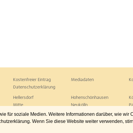
Kostenfreier Eintrag
Mediadaten
K
Datenschutzerklärung
Hellersdorf
Hohenschönhausen
K
Mitte
Neukölln
P
Spandau
Steglitz
T
 für soziale Medien. Weitere Informationen darüber, wie wir
Wedding
Weißensee
W
chutzerklärung. Wenn Sie diese Website weiter verwenden, st