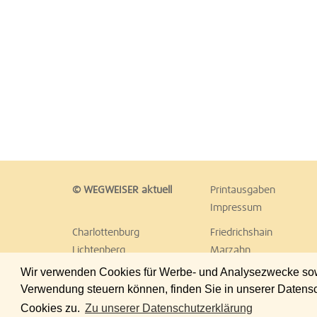
© WEGWEISER aktuell
Printausgaben
Impressum
Charlottenburg
Friedrichshain
Lichtenberg
Marzahn
Reinickendorf
Schöneberg
Wir verwenden Cookies für Werbe- und Analysezwecke sowie
Treptow
Umland Ost
Verwendung steuern können, finden Sie in unserer Datens
Cookies zu.
Zu unserer Datenschutzerklärung