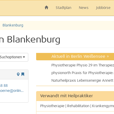
Stadtplan
News
Jobbörse
Blankenburg
lin Blankenburg
Aktuell in Berlin Weißensee
»
Suchoptionen
Naturheilpraxis Lebensenergie Annett S
58 88
erne@online.de
Verwandt mit Heilpraktiker
Physiotherapie | Rehabilitation | Krankengym