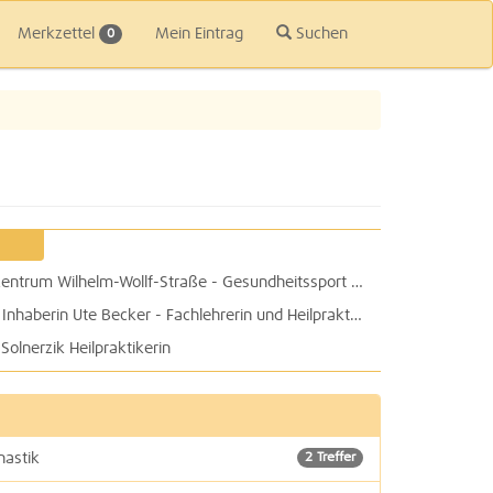
Merkzettel
Mein Eintrag
Suchen
0
Physiotherapie Physio 29 im Therapiezentrum Wilhelm-Wollf-Straße - Gesundheitssport TopFit e.V.
physionorth Praxis für Physiotherapie: Inhaberin Ute Becker - Fachlehrerin und Heilpraktikerin für Physiotherapie
olnerzik Heilpraktikerin
nastik
2 Treffer