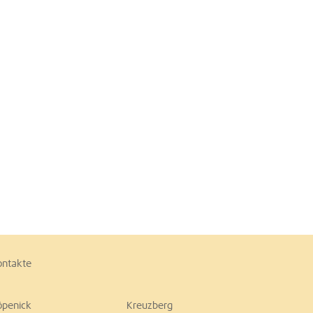
ontakte
öpenick
Kreuzberg