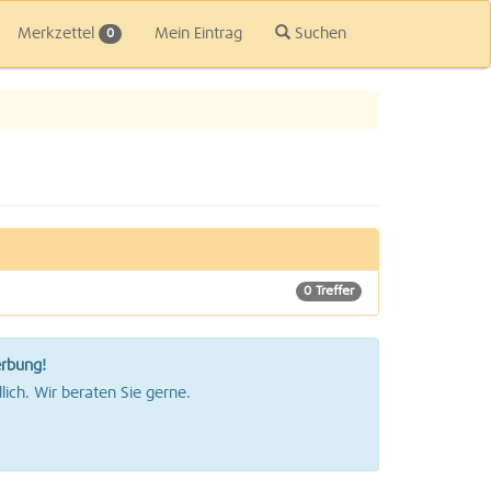
Merkzettel
Mein Eintrag
Suchen
0
0 Treffer
erbung!
lich. Wir beraten Sie gerne.