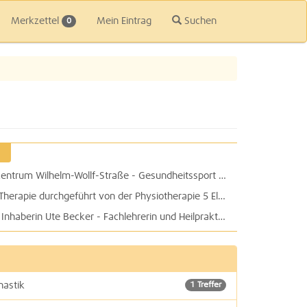
Merkzettel
Mein Eintrag
Suchen
0
Physiotherapie Physio 29 im Therapiezentrum Wilhelm-Wollf-Straße - Gesundheitssport TopFit e.V.
Atemtherapie, Kinesiologie, Manuelle Therapie durchgeführt von der Physiotherapie 5 Elemente Katja Höft
physionorth Praxis für Physiotherapie: Inhaberin Ute Becker - Fachlehrerin und Heilpraktikerin für Physiotherapie
nastik
1 Treffer