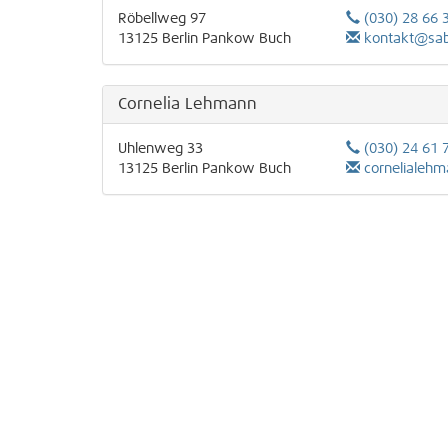
Röbellweg 97
(030) 28 66 
13125
Berlin
Pankow
Buch
kontakt@sab
Cornelia Lehmann
Uhlenweg 33
(030) 24 61 
13125
Berlin
Pankow
Buch
cornelialehma