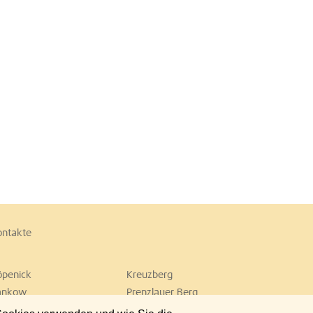
ontakte
öpenick
Kreuzberg
ankow
Prenzlauer Berg
empelhof
Tiergarten