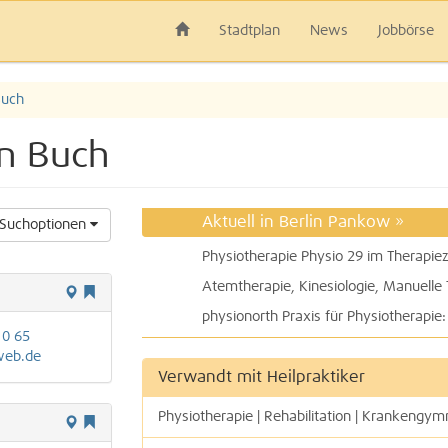
Stadtplan
News
Jobbörse
uch
in Buch
Aktuell in Berlin Pankow
»
Suchoptionen
10 65
web.de
Verwandt mit Heilpraktiker
Physiotherapie | Rehabilitation | Krankengym