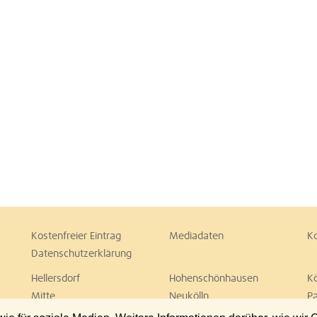
Kostenfreier Eintrag
Mediadaten
K
Datenschutzerklärung
Hellersdorf
Hohenschönhausen
K
Mitte
Neukölln
P
Spandau
Steglitz
T