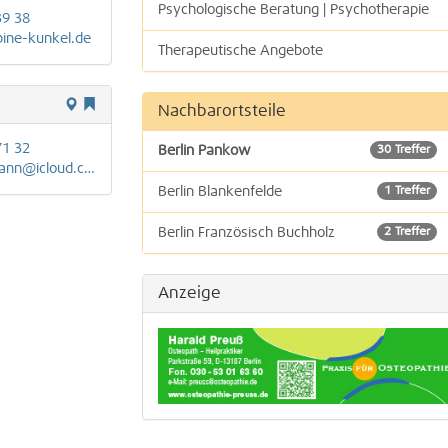
Psychologische Beratung | Psychotherapie
39 38
ine-kunkel.de
Therapeutische Angebote
Allgemeinmedizin, Hausarzt
Nachbarortsteile
Psychologische Psychotherapeuten
71 32
Berlin Pankow
30 Treffer
nn@icloud.com
Berlin Blankenfelde
1 Treffer
Berlin Französisch Buchholz
2 Treffer
Berlin Karow
1 Treffer
Anzeige