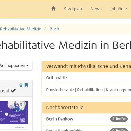
Stadtplan
News
Jobbörse
Rehabilitative Medizin
Buch
habilitative Medizin in Ber
Suchoptionen
Verwandt mit Physikalische und Rehab
Orthopädie
Physiotherapie | Rehabilitation | Krankengym
Nosul
Nachbarortsteile
Berlin Pankow
2 Treffer