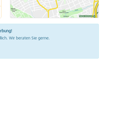
erbung!
lich. Wir beraten Sie gerne.