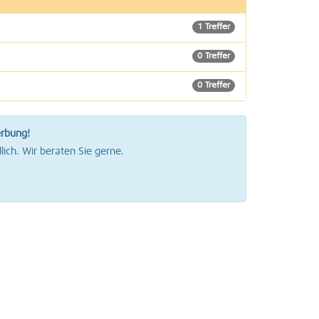
1 Treffer
0 Treffer
0 Treffer
0 Treffer
erbung!
0 Treffer
lich. Wir beraten Sie gerne.
1 Treffer
0 Treffer