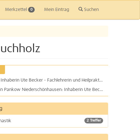
Merkzettel
Mein Eintrag
Suchen
0
Buchholz
physionorth Praxis für Physiotherapie: Inhaberin Ute Becker - Fachlehrerin und Heilpraktikerin für Physiotherapie
physionorth Praxis für Physiotherapie in Pankow Niederschönhausen: Inhaberin Ute Becker - Fachlehrerin für Orthopädie, Manuelle Therapie und Unfallchirurgie
g
nastik
2 Treffer