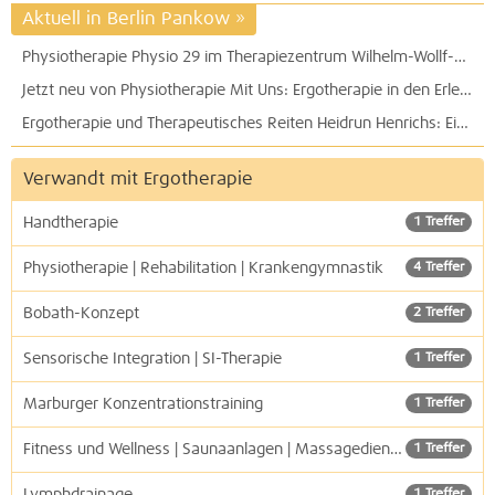
Aktuell in Berlin Pankow
»
Physiotherapie Physio 29 im Therapiezentrum Wilhelm-Wollf-Straße - Gesundheitssport TopFit e.V.
Jetzt neu von Physiotherapie Mit Uns: Ergotherapie in den Erlenhöfen - für Babys, Kinder und Erwachsene.
Ergotherapie und Therapeutisches Reiten Heidrun Henrichs: Ein Weg zu mehr Selbstständigkeit für Kinder und Erwachsene
Verwandt mit Ergotherapie
Handtherapie
1 Treffer
Physiotherapie | Rehabilitation | Krankengymnastik
4 Treffer
Bobath-Konzept
2 Treffer
Sensorische Integration | SI-Therapie
1 Treffer
Marburger Konzentrationstraining
1 Treffer
Fitness und Wellness | Saunaanlagen | Massagedienste
1 Treffer
Lymphdrainage
1 Treffer