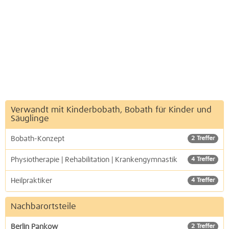
Verwandt mit Kinderbobath, Bobath für Kinder und
Säuglinge
Bobath-Konzept
2 Treffer
Physiotherapie | Rehabilitation | Krankengymnastik
4 Treffer
Heilpraktiker
4 Treffer
Nachbarortsteile
Berlin Pankow
2 Treffer