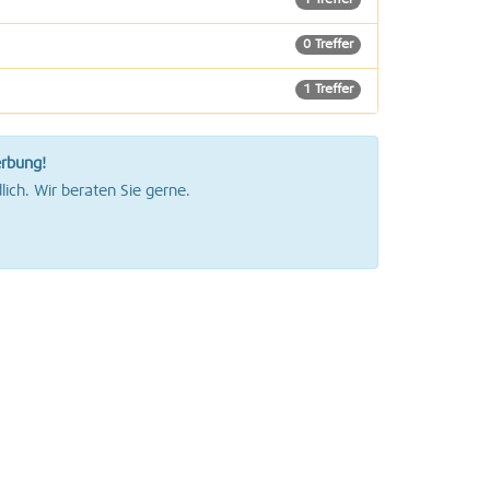
1 Treffer
0 Treffer
1 Treffer
1 Treffer
erbung!
lich. Wir beraten Sie gerne.