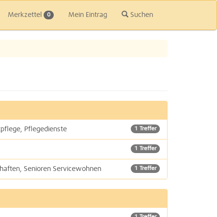
Merkzettel
Mein Eintrag
Suchen
0
pflege, Pflegedienste
1 Treffer
1 Treffer
haften, Senioren Servicewohnen
1 Treffer
2 Treffer
ätten
1 Treffer