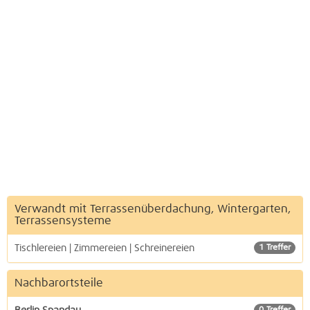
Verwandt mit Terrassenüberdachung, Wintergarten,
Terrassensysteme
Tischlereien | Zimmereien | Schreinereien
1 Treffer
Nachbarortsteile