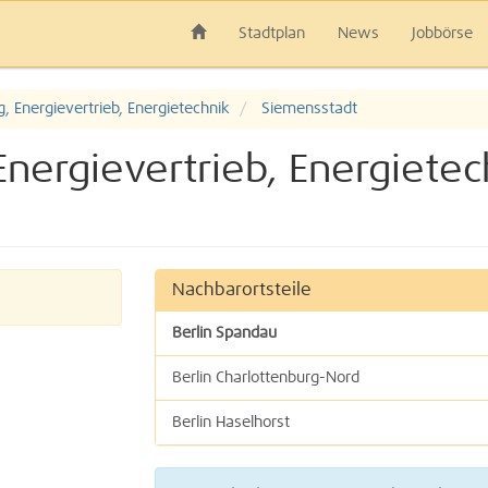
Stadtplan
News
Jobbörse
, Energievertrieb, Energietechnik
Siemensstadt
nergievertrieb, Energietech
Nachbarortsteile
Berlin Spandau
Berlin Charlottenburg-Nord
Berlin Haselhorst
Berlin Tegel