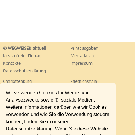
© WEGWEISER aktuell
Printausgaben
Kostenfreier Eintrag
Mediadaten
Kontakte
Impressum
Datenschutzerklärung
Charlottenburg
Friedrichshain
Hellersdorf
Hohenschönhausen
Wir verwenden Cookies für Werbe- und
Köpenick
Kreuzberg
Analysezwecke sowie für soziale Medien.
Lichtenberg
Marzahn
Weitere Informationen darüber, wie wir Cookies
Mitte
Neukölln
verwenden und wie Sie die Verwendung steuern
Pankow
Prenzlauer Berg
können, finden Sie in unserer
Reinickendorf
Schöneberg
Datenschutzerklärung. Wenn Sie diese Website
Spandau
Steglitz