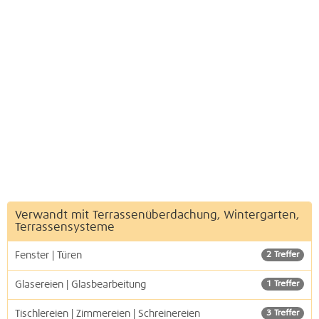
Verwandt mit Terrassenüberdachung, Wintergarten,
Terrassensysteme
Fenster | Türen
2 Treffer
Glasereien | Glasbearbeitung
1 Treffer
Tischlereien | Zimmereien | Schreinereien
3 Treffer