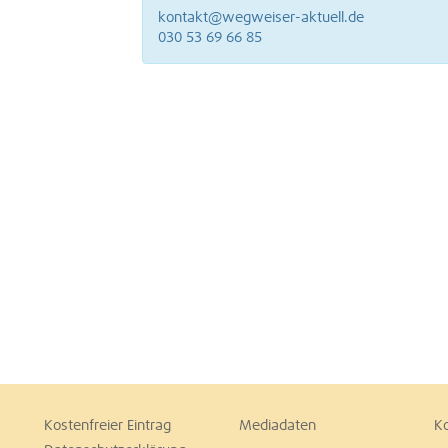
kontakt@wegweiser-aktuell.de
030 53 69 66 85
Kostenfreier Eintrag
Mediadaten
K