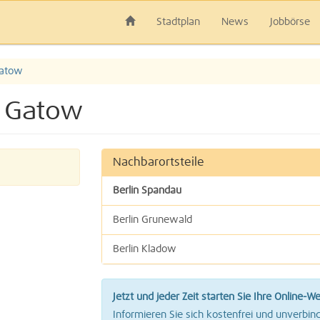
Stadtplan
News
Jobbörse
atow
n Gatow
Nachbarortsteile
Berlin Spandau
Berlin Grunewald
Berlin Kladow
Berlin Nikolassee
Jetzt und jeder Zeit starten Sie Ihre Online-W
Berlin Wilhelmstadt
Informieren Sie sich kostenfrei und unverbind