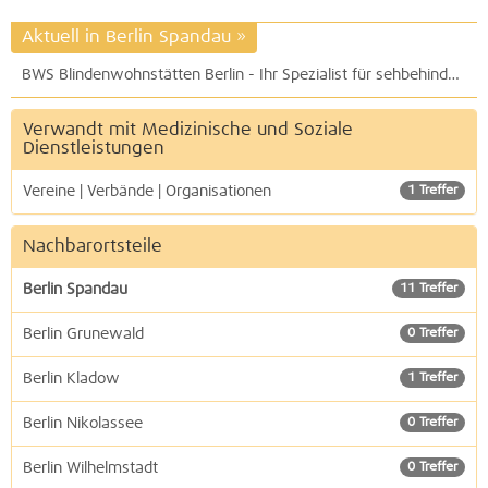
Aktuell in Berlin Spandau
»
BWS Blindenwohnstätten Berlin - Ihr Spezialist für sehbehinderte und blinde Menschen: Neuer Internetauftritt, neuer Wohnservice
Verwandt mit Medizinische und Soziale
Dienstleistungen
Vereine | Verbände | Organisationen
1 Treffer
Nachbarortsteile
Berlin Spandau
11 Treffer
Berlin Grunewald
0 Treffer
Berlin Kladow
1 Treffer
Berlin Nikolassee
0 Treffer
Berlin Wilhelmstadt
0 Treffer