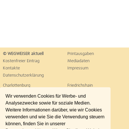
© WEGWEISER aktuell
Printausgaben
Kostenfreier Eintrag
Mediadaten
Kontakte
Impressum
Datenschutzerklärung
Charlottenburg
Friedrichshain
Hellersdorf
Hohenschönhausen
Wir verwenden Cookies für Werbe- und
Köpenick
Kreuzberg
Analysezwecke sowie für soziale Medien.
Lichtenberg
Marzahn
Weitere Informationen darüber, wie wir Cookies
Mitte
Neukölln
verwenden und wie Sie die Verwendung steuern
Pankow
Prenzlauer Berg
können, finden Sie in unserer
Reinickendorf
Schöneberg