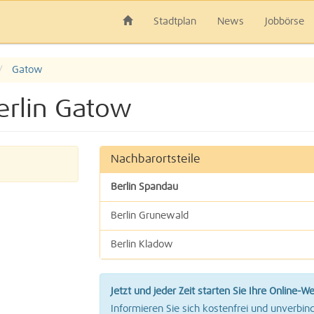
Stadtplan
News
Jobbörse
Gatow
erlin Gatow
Nachbarortsteile
Berlin Spandau
Berlin Grunewald
Berlin Kladow
Berlin Nikolassee
Jetzt und jeder Zeit starten Sie Ihre Online-W
Berlin Wilhelmstadt
Informieren Sie sich kostenfrei und unverbind