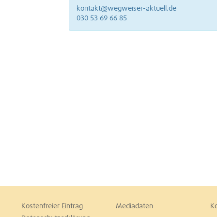
kontakt@wegweiser-aktuell.de
030 53 69 66 85
Kostenfreier Eintrag
Mediadaten
K