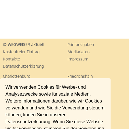
© WEGWEISER aktuell
Printausgaben
Kostenfreier Eintrag
Mediadaten
Kontakte
Impressum
Datenschutzerklärung
Charlottenburg
Friedrichshain
Hellersdorf
Hohenschönhausen
Wir verwenden Cookies für Werbe- und
Köpenick
Kreuzberg
Analysezwecke sowie für soziale Medien.
Lichtenberg
Marzahn
Weitere Informationen darüber, wie wir Cookies
Mitte
Neukölln
verwenden und wie Sie die Verwendung steuern
Pankow
Prenzlauer Berg
können, finden Sie in unserer
Reinickendorf
Schöneberg
Datenschutzerklärung. Wenn Sie diese Website
Spandau
Steglitz
weiter verwenden, stimmen Sie der Verwendung