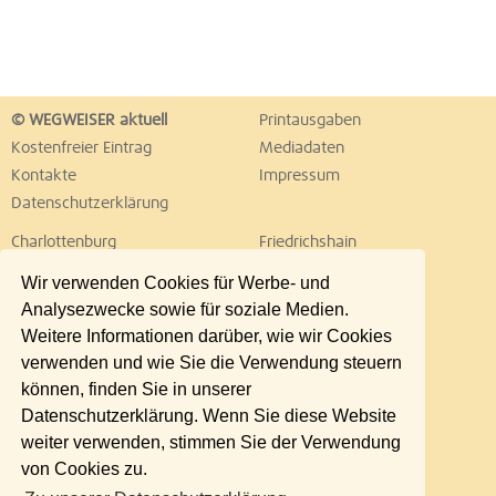
© WEGWEISER aktuell
Printausgaben
Kostenfreier Eintrag
Mediadaten
Kontakte
Impressum
Datenschutzerklärung
Charlottenburg
Friedrichshain
Hellersdorf
Hohenschönhausen
Wir verwenden Cookies für Werbe- und
Köpenick
Kreuzberg
Analysezwecke sowie für soziale Medien.
Lichtenberg
Marzahn
Weitere Informationen darüber, wie wir Cookies
Mitte
Neukölln
verwenden und wie Sie die Verwendung steuern
Pankow
Prenzlauer Berg
können, finden Sie in unserer
Reinickendorf
Schöneberg
Datenschutzerklärung. Wenn Sie diese Website
Spandau
Steglitz
weiter verwenden, stimmen Sie der Verwendung
Tempelhof
Tiergarten
von Cookies zu.
Treptow
Umland Ost