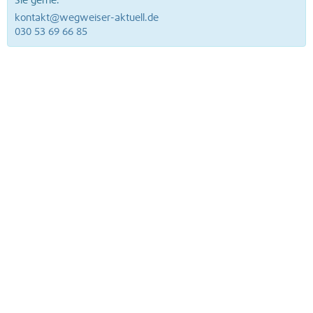
Sie gerne.
kontakt@wegweiser-aktuell.de
030 53 69 66 85