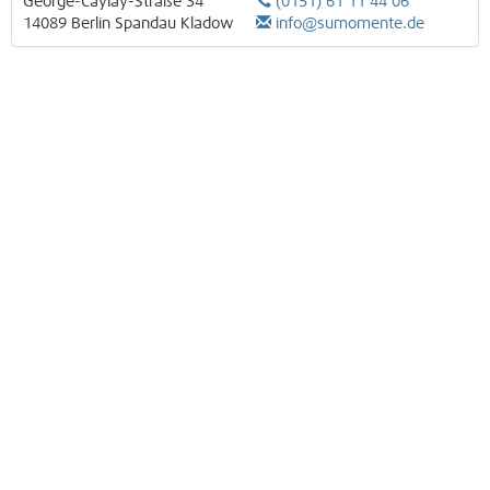
George-Caylay-Straße 34
(0151) 61 11 44 06
14089
Berlin
Spandau
Kladow
info@sumomente.de