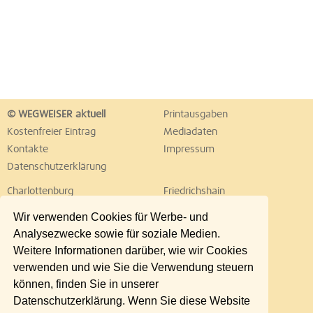
© WEGWEISER aktuell
Printausgaben
Kostenfreier Eintrag
Mediadaten
Kontakte
Impressum
Datenschutzerklärung
Charlottenburg
Friedrichshain
Hellersdorf
Hohenschönhausen
Wir verwenden Cookies für Werbe- und
Köpenick
Kreuzberg
Analysezwecke sowie für soziale Medien.
Lichtenberg
Marzahn
Weitere Informationen darüber, wie wir Cookies
Mitte
Neukölln
verwenden und wie Sie die Verwendung steuern
Pankow
Prenzlauer Berg
können, finden Sie in unserer
Reinickendorf
Schöneberg
Datenschutzerklärung. Wenn Sie diese Website