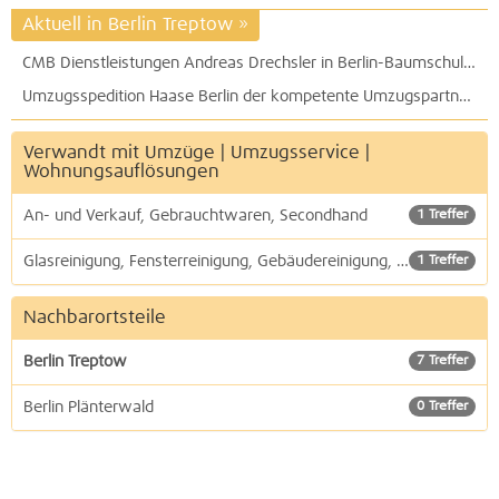
Aktuell in Berlin Treptow
»
CMB Dienstleistungen Andreas Drechsler in Berlin-Baumschulenweg: Wohnungsauflösung, Entsorgung, Kellerräumung, An- und Verkauf
Umzugsspedition Haase Berlin der kompetente Umzugspartner für nah - fern - Übersee - Umzugslogistik weltweit
Verwandt mit Umzüge | Umzugsservice |
Wohnungsauflösungen
An- und Verkauf, Gebrauchtwaren, Secondhand
1 Treffer
Glasreinigung, Fensterreinigung, Gebäudereinigung, Reinigungsdienste
1 Treffer
Nachbarortsteile
Berlin Treptow
7 Treffer
Berlin Plänterwald
0 Treffer