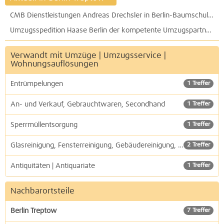
CMB Dienstleistungen Andreas Drechsler in Berlin-Baumschulenweg: Wohnungsauflösung, Entsorgung, Kellerräumung, An- und Verkauf
Umzugsspedition Haase Berlin der kompetente Umzugspartner für nah - fern - Übersee - Umzugslogistik weltweit
Verwandt mit Umzüge | Umzugsservice |
Wohnungsauflösungen
Entrümpelungen
1 Treffer
An- und Verkauf, Gebrauchtwaren, Secondhand
1 Treffer
Sperrmüllentsorgung
1 Treffer
Glasreinigung, Fensterreinigung, Gebäudereinigung, Reinigungsdienste
2 Treffer
Antiquitäten | Antiquariate
1 Treffer
Nachbarortsteile
Berlin Treptow
7 Treffer