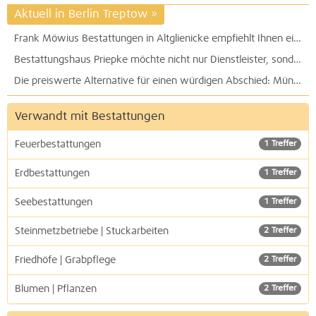
Aktuell in Berlin Treptow
»
Frank Möwius Bestattungen in Altglienicke empfiehlt Ihnen eine ausführliche und persönliche Beratung
Bestattungshaus Priepke möchte nicht nur Dienstleister, sondern auch Begleiter und Berater sein
Die preiswerte Alternative für einen würdigen Abschied: Münzel-Bestattungen GmbH in der Baumschulenstraße in Johannisthal
Verwandt mit Bestattungen
Feuerbestattungen
1 Treffer
Erdbestattungen
1 Treffer
Seebestattungen
1 Treffer
Steinmetzbetriebe | Stuckarbeiten
2 Treffer
Friedhöfe | Grabpflege
2 Treffer
Blumen | Pflanzen
2 Treffer