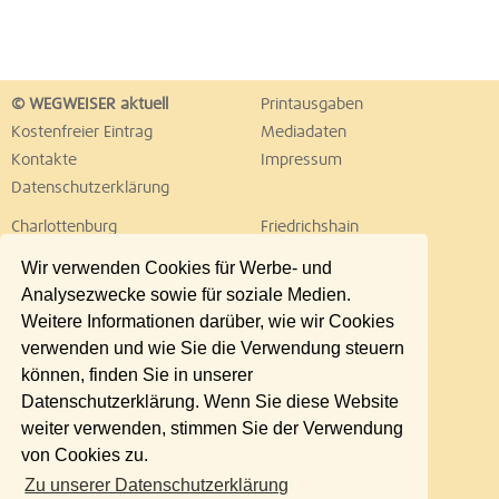
© WEGWEISER aktuell
Printausgaben
Kostenfreier Eintrag
Mediadaten
Kontakte
Impressum
Datenschutzerklärung
Charlottenburg
Friedrichshain
Hellersdorf
Hohenschönhausen
Wir verwenden Cookies für Werbe- und
Köpenick
Kreuzberg
Analysezwecke sowie für soziale Medien.
Lichtenberg
Marzahn
Weitere Informationen darüber, wie wir Cookies
Mitte
Neukölln
verwenden und wie Sie die Verwendung steuern
Pankow
Prenzlauer Berg
können, finden Sie in unserer
Reinickendorf
Schöneberg
Datenschutzerklärung. Wenn Sie diese Website
Spandau
Steglitz
weiter verwenden, stimmen Sie der Verwendung
Tempelhof
Tiergarten
von Cookies zu.
Treptow
Umland Ost
Zu unserer Datenschutzerklärung