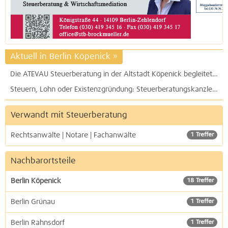
Aktuell in Berlin Köpenick
»
Die ATEVAU Steuerberatung in der Altstadt Köpenick begleitet Sie auch in schwierigen Zeiten durch die Unwägbarkeiten des Steuerrechts
Steuern, Lohn oder Existenzgründung: Steuerberatungskanzlei Anja Wenzke im Innovationspark Wuhlkeide in der Köpenicker Straße
Verwandt mit Steuerberatung
Rechtsanwälte | Notare | Fachanwälte
1 Treffer
Nachbarortsteile
Berlin Köpenick
18 Treffer
Berlin Grünau
1 Treffer
Berlin Rahnsdorf
1 Treffer