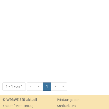
1 - 1 von 1
«
<
1
>
»
© WEGWEISER aktuell
Printausgaben
Kostenfreier Eintrag
Mediadaten