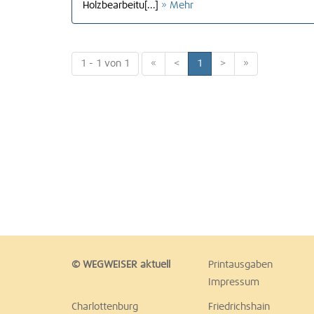
Holzbearbeitu[...]
» Mehr
1 - 1 von 1
«
<
1
>
»
© WEGWEISER aktuell
Printausgaben
Impressum
Charlottenburg
Friedrichshain