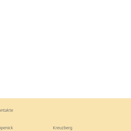
ontakte
öpenick
Kreuzberg