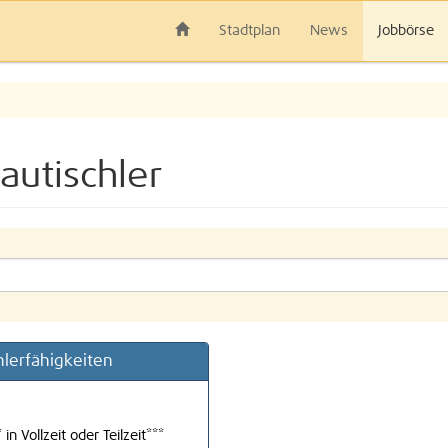
Stadtplan
News
Jobbörse
autischler
hlerfähigkeiten
n Vollzeit oder Teilzeit***