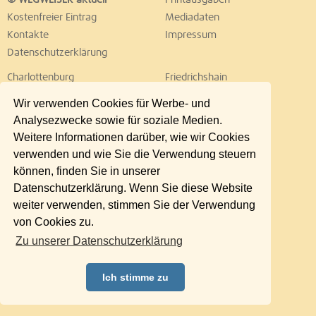
© WEGWEISER aktuell
Printausgaben
Kostenfreier Eintrag
Mediadaten
Kontakte
Impressum
Datenschutzerklärung
Charlottenburg
Friedrichshain
Hellersdorf
Hohenschönhausen
Wir verwenden Cookies für Werbe- und
Köpenick
Kreuzberg
Analysezwecke sowie für soziale Medien.
Lichtenberg
Marzahn
Weitere Informationen darüber, wie wir Cookies
Mitte
Neukölln
verwenden und wie Sie die Verwendung steuern
Pankow
Prenzlauer Berg
können, finden Sie in unserer
Reinickendorf
Schöneberg
Datenschutzerklärung. Wenn Sie diese Website
Spandau
Steglitz
weiter verwenden, stimmen Sie der Verwendung
Tempelhof
Tiergarten
von Cookies zu.
Treptow
Umland Ost
Zu unserer Datenschutzerklärung
Wedding
Weißensee
Wilmersdorf
Zehlendorf
Ich stimme zu