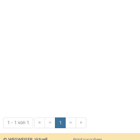
1 - 1 von 1
«
<
1
>
»