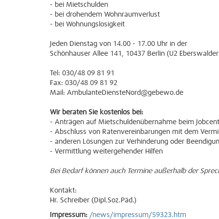
- bei Mietschulden
- bei drohendem Wohnraumverlust
- bei Wohnungslosigkeit
Jeden Dienstag von 14.00 - 17.00 Uhr in der
Schönhauser Allee 141, 10437 Berlin (U2 Eberswalder
Tel: 030/48 09 81 91
Fax: 030/48 09 81 92
Mail: AmbulanteDiensteNord@gebewo.de
Wir beraten Sie kostenlos bei:
- Anträgen auf Mietschuldenübernahme beim Jobcent
- Abschluss von Ratenvereinbarungen mit dem Vermi
- anderen Lösungen zur Verhinderung oder Beendigu
- Vermittlung weitergehender Hilfen
Bei Bedarf können auch Termine außerhalb der Sprec
Kontakt:
Hr. Schreiber (Dipl.Soz.Päd.)
Impressum:
/news/impressum/59323.htm