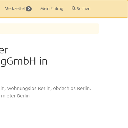
Merkzettel
Mein Eintrag
Suchen
0
er
- gGmbH in
n, wohnungslos Berlin, obdachlos Berlin,
mieter Berlin