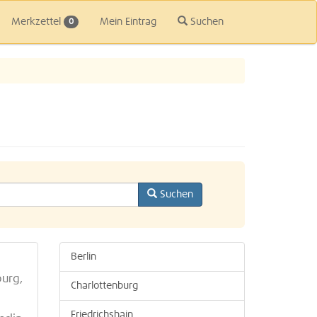
Merkzettel
Mein Eintrag
Suchen
0
Suchen
Berlin
burg,
Charlottenburg
Friedrichshain