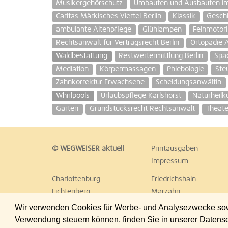
Musikergehörschutz
Umbauten und Ausbauten im
Caritas Märkisches Viertel Berlin
Klassik
Geschi
ambulante Altenpflege
Glühlampen
Feinmotori
Rechtsanwalt für Vertragsrecht Berlin
Ortopädie 
Waldbestattung
Restwertermittlung Berlin
Spac
Mediation
Körpermassagen
Phlebologie
Ste
Zahnkorrektur Erwachsene
Scheidungsanwältin
Whirlpools
Urlaubspflege Karlshorst
Naturheilk
Gärten
Grundstücksrecht Rechtsanwalt
Theate
© WEGWEISER aktuell
Printausgaben
Impressum
Charlottenburg
Friedrichshain
Lichtenberg
Marzahn
Reinickendorf
Schöneberg
Wir verwenden Cookies für Werbe- und Analysezwecke sowie
Treptow
Umland Ost
Verwendung steuern können, finden Sie in unserer Datens