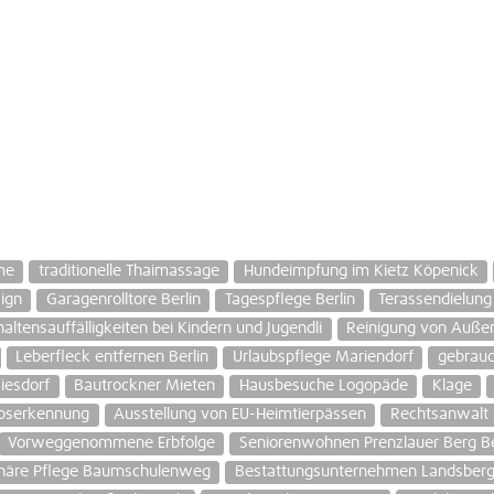
me
traditionelle Thaimassage
Hundeimpfung im Kietz Köpenick
ign
Garagenrolltore Berlin
Tagespflege Berlin
Terassendielung
haltensauffälligkeiten bei Kindern und Jugendli
Reinigung von Außen
Leberfleck entfernen Berlin
Urlaubspflege Mariendorf
gebrau
iesdorf
Bautrockner Mieten
Hausbesuche Logopäde
Klage
ebserkennung
Ausstellung von EU-Heimtierpässen
Rechtsanwalt L
Vorweggenommene Erbfolge
Seniorenwohnen Prenzlauer Berg Be
onäre Pflege Baumschulenweg
Bestattungsunternehmen Landsberge