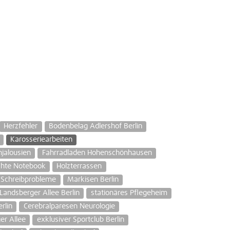
Herzfehler
Bodenbelag Adlershof Berlin
Karosseriearbeiten
jalousien
Fahrradladen Hohenschönhausen
chte Notebook
Holzterrassen
Schreibprobleme
Markisen Berlin
andsberger Allee Berlin
stationäres Pflegeheim
rlin
Cerebralparesen Neurologie
r Allee
exklusiver Sportclub Berlin