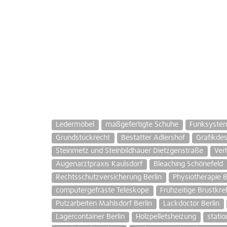
Ledermöbel
maßgefertigte Schuhe
Funksyste
Grundstückrecht
Bestatter Adlershof
Grafikdes
Steinmetz und Steinbildhauer Dietzgenstraße
Ver
Augenarztpraxis Kaulsdorf
Bleaching Schönefeld
Rechtsschutzversicherung Berlin
Physiotherapie B
computergefräste Teleskope
Frühzeitige Brustkr
Putzarbeiten Mahlsdorf Berlin
Lackdoctor Berlin
Lagercontainer Berlin
Holzpelletsheizung
stati