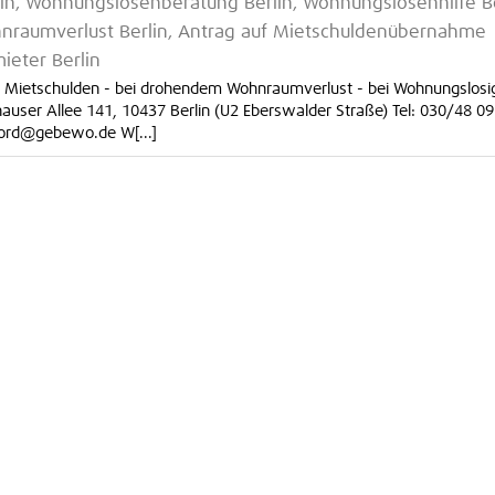
lin, Wohnungslosenberatung Berlin, Wohnungslosenhilfe Be
hnraumverlust Berlin, Antrag auf Mietschuldenübernahme
ieter Berlin
i Mietschulden - bei drohendem Wohnraumverlust - bei Wohnungslosi
auser Allee 141, 10437 Berlin (U2 Eberswalder Straße) Tel: 030/48 09
Nord@gebewo.de W[...]