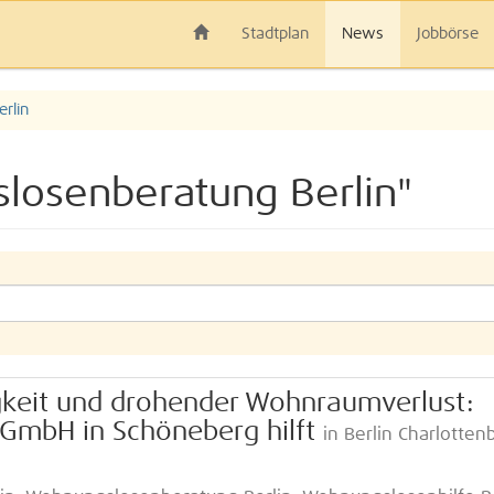
Stadtplan
News
Jobbörse
rlin
losenberatung Berlin"
gkeit und drohender Wohnraumverlust:
gGmbH in Schöneberg hilft
in Berlin Charlotten