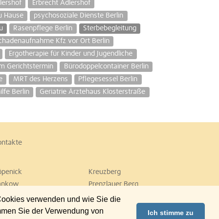
lershof
Erbrecht Adlershof
u Hause
psychosoziale Dienste Berlin
u
Rasenpflege Berlin
Sterbebegleitung
chadenaufnahme Kfz vor Ort Berlin
Ergotherapie für Kinder und Jugendliche
m Gerichtstermin
Bürodoppelcontainer Berlin
e
MRT des Herzens
Pflegesessel Berlin
lfe Berlin
Geriatrie Ärztehaus Klosterstraße
ontakte
öpenick
Kreuzberg
ankow
Prenzlauer Berg
empelhof
Tiergarten
 Cookies verwenden und wie Sie die
ilmersdorf
Zehlendorf
immen Sie der Verwendung von
Ich stimme zu