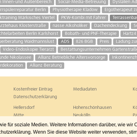
 Innen-und Außenbereich
Social-Media-Betreuung
Dyslalien Ad
rrspülerreparatur Berlin
Physiotherapie Kladow
Ergotherapeut z
ktraining Märkisches Viertel
PKW-Kombi mit Fahrer
Terrassenba
Ärztehaus Klosterstraße
nasse Alkoholiker
Dacheindeckung
S
htelarbeiten Berlin Karlshorst
Bobath- und PNF-Therapie
Hartz4
uerberatung Waidmannslust
ADS
826 BGB
Preis
Ladung zu
Video-Endoskopie Tierarzt
Bestattungsunternehmen Gartenstraß
unde Nikolassee
Allianz Betriebliche Altersvorsorge
Inkontinenzhi
rdekoration
Allianz Beratung
Kostenfreier Eintrag
Mediadaten
K
Datenschutzerklärung
Hellersdorf
Hohenschönhausen
K
Mitte
Neukölln
P
Spandau
Steglitz
T
 für soziale Medien. Weitere Informationen darüber, wie wir
Wedding
Weißensee
W
chutzerklärung. Wenn Sie diese Website weiter verwenden, st