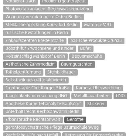
Notdienst Dach
mobiler Ergotherapeut
Photovoltaikanlagen. Regenwassernutzung
Wohnungsvermietung im Osten Berlins
Steildacheindeckung Kaulsdorf Berlin
Mamma-MRT
russische Bestattungen in Berlin
Einkaufszentren Breite Straße
basische Produkte Grünau
Bobath für Erwachsene und Kinder
Büfet
Holzeinschlag Mahlsdorf Berlin
Bequemschuhe
Ästhetische Zahnmedizin
Baumgutachten
Totholzentfernung
Steinbildhauer
Selbstheilungskräfte aktivieren
Ergotherapie Christburger Straße
Kamera-Überwachung
Tauglichkeitsuntersuchung HNO
Metallbauarbeiten
HNO
Apotheke Körperfettanalyse Kaulsdorf
Stickerei
Unterhaltsrecht Rechtsanwältin Berlin
Erbansprüche Rechtsanwalt
Geriatrie
gerontopsychiatrische Pflege Baumschulenweg
Rechtliche Hilfe nach Unfall
Betreuung für Demenzkranke