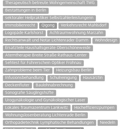
Therapeutisch betreute Wohngemeinschaft TWG
Bestattungen in Berlin
sektoraler Heilpraktiker Selbstzahlerleistungenn
Immobilienrecht
Qigong
Verkehrsrecht Mahlsdorf
Logopäde Karlshorst
Achtraumwohnung Marzahn
Rechtsanwalt und Notar Lichtenrader Damm
Wohndesign
Ersatzteile Haushaltsgeräte Oberschöneweide
Atemtherapie Breite Straße Rathaus-Center
Sehtest für Führerschein Optiker Frohnau
Zahnprobleme beim Tier
Heizungsbau Berlin
Infusionsbehandlung
Schulreinigung
Hausärztin
Deckenfluter
Baulohnabrechnung
Sonografie Säuglingshüfte
Urogynäkologie und Gynäkologischer Laser
Lokales Traumazentrum Lankwitz
Hocheffizienzpumpen
Wohnungslosenberatung Lichtenrade Berlin
Orthopädietechnik Lymphatische Behandlungen
Needeln