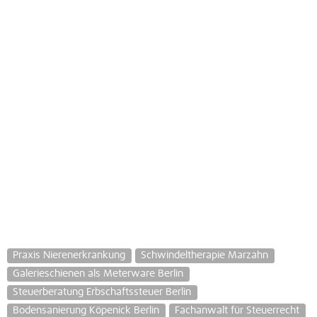
Praxis Nierenerkrankung
Schwindeltherapie Marzahn
Galerieschienen als Meterware Berlin
Steuerberatung Erbschaftssteuer Berlin
Bodensanierung Köpenick Berlin
Fachanwalt für Steuerrecht