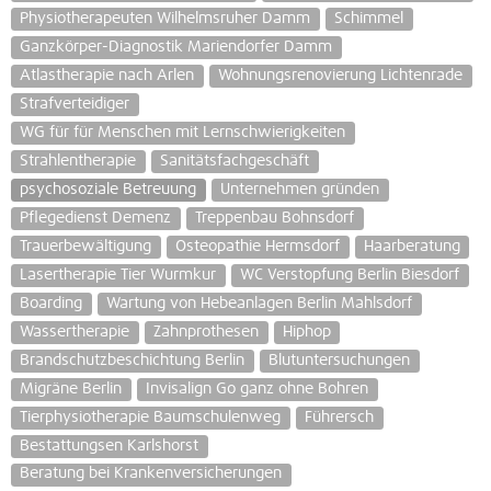
Physiotherapeuten Wilhelmsruher Damm
Schimmel
Ganzkörper-Diagnostik Mariendorfer Damm
Atlastherapie nach Arlen
Wohnungsrenovierung Lichtenrade
Strafverteidiger
WG für für Menschen mit Lernschwierigkeiten
Strahlentherapie
Sanitätsfachgeschäft
psychosoziale Betreuung
Unternehmen gründen
Pflegedienst Demenz
Treppenbau Bohnsdorf
Trauerbewältigung
Osteopathie Hermsdorf
Haarberatung
Lasertherapie Tier Wurmkur
WC Verstopfung Berlin Biesdorf
Boarding
Wartung von Hebeanlagen Berlin Mahlsdorf
Wassertherapie
Zahnprothesen
Hiphop
Brandschutzbeschichtung Berlin
Blutuntersuchungen
Migräne Berlin
Invisalign Go ganz ohne Bohren
Tierphysiotherapie Baumschulenweg
Führersch
Bestattungsen Karlshorst
Beratung bei Krankenversicherungen