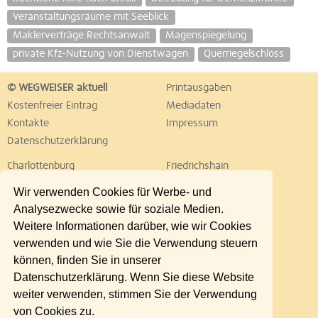
Veranstaltungsräume mit Seeblick
Maklerverträge Rechtsanwalt
Magenspiegelung
private Kfz-Nutzung von Dienstwagen
Querriegelschloss
© WEGWEISER aktuell
Printausgaben
Kostenfreier Eintrag
Mediadaten
Kontakte
Impressum
Datenschutzerklärung
Charlottenburg
Friedrichshain
Hellersdorf
Hohenschönhausen
Wir verwenden Cookies für Werbe- und
Köpenick
Kreuzberg
Analysezwecke sowie für soziale Medien.
Lichtenberg
Marzahn
Weitere Informationen darüber, wie wir Cookies
Mitte
Neukölln
verwenden und wie Sie die Verwendung steuern
Pankow
Prenzlauer Berg
können, finden Sie in unserer
Reinickendorf
Schöneberg
Datenschutzerklärung. Wenn Sie diese Website
Spandau
Steglitz
weiter verwenden, stimmen Sie der Verwendung
Tempelhof
Tiergarten
von Cookies zu.