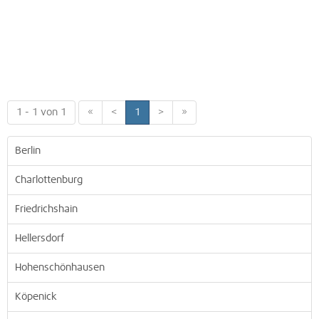
1 - 1 von 1
«
<
1
>
»
Berlin
Charlottenburg
Friedrichshain
Hellersdorf
Hohenschönhausen
Köpenick