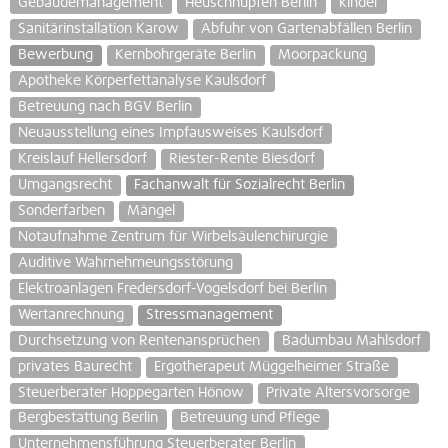
Gebäudemanagement
Heuschnupfen Berlin
kinder
Sanitärinstallation Karow
Abfuhr von Gartenabfällen Berlin
Bewerbung
Kernbohrgeräte Berlin
Moorpackung
Apotheke Körperfettanalyse Kaulsdorf
Betreuung nach BGV Berlin
Neuausstellung eines Impfausweises Kaulsdorf
Kreislauf Hellersdorf
Riester-Rente Biesdorf
Umgangsrecht
Fachanwalt für Sozialrecht Berlin
Sonderfarben
Mängel
Notaufnahme Zentrum für Wirbelsäulenchirurgie
Auditive Wahrnehmeungsstörung
Elektroanlagen Fredersdorf-Vogelsdorf bei Berlin
Wertanrechnung
Stressmanagement
Durchsetzung von Rentenansprüchen
Badumbau Mahlsdorf
privates Baurecht
Ergotherapeut Müggelheimer Straße
Steuerberater Hoppegarten Hönow
Private Altersvorsorge
Bergbestattung Berlin
Betreuung und Pflege
Unternehmensführung Steuerberater Berlin