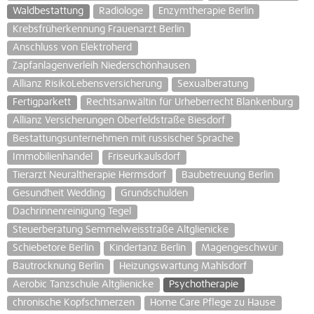
Waldbestattung
Radiologe
Enzymtherapie Berlin
Krebsfrüherkennung Frauenarzt Berlin
Anschluss von Elektroherd
Zapfanlagenverleih Niederschönhausen
Allianz RisikoLebensversicherung
Sexualberatung
Fertigparkett
Rechtsanwältin für Urheberrecht Blankenburg
Allianz Versicherungen Oberfeldstraße Biesdorf
Bestattungsunternehmen mit russischer Sprache
Immobilienhandel
Friseurkaulsdorf
Tierarzt Neuraltherapie Hermsdorf
Baubetreuung Berlin
Gesundheit Wedding
Grundschulden
Dachrinnenreinigung Tegel
Steuerberatung Semmelweisstraße Altglienicke
Schiebetore Berlin
Kindertanz Berlin
Magengeschwür
Bautrocknung Berlin
Heizungswartung Mahlsdorf
Aerobic Tanzschule Altglienicke
Psychotherapie
chronische Kopfschmerzen
Home Care Pflege zu Hause