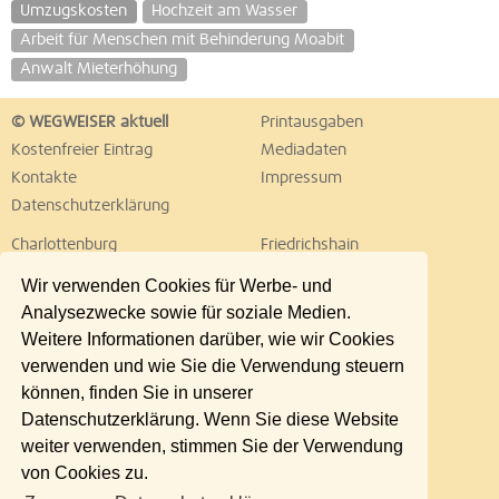
Umzugskosten
Hochzeit am Wasser
Arbeit für Menschen mit Behinderung Moabit
Anwalt Mieterhöhung
© WEGWEISER aktuell
Printausgaben
Kostenfreier Eintrag
Mediadaten
Kontakte
Impressum
Datenschutzerklärung
Charlottenburg
Friedrichshain
Hellersdorf
Hohenschönhausen
Wir verwenden Cookies für Werbe- und
Köpenick
Kreuzberg
Analysezwecke sowie für soziale Medien.
Lichtenberg
Marzahn
Weitere Informationen darüber, wie wir Cookies
Mitte
Neukölln
verwenden und wie Sie die Verwendung steuern
Pankow
Prenzlauer Berg
können, finden Sie in unserer
Reinickendorf
Schöneberg
Datenschutzerklärung. Wenn Sie diese Website
Spandau
Steglitz
weiter verwenden, stimmen Sie der Verwendung
Tempelhof
Tiergarten
von Cookies zu.
Treptow
Umland Ost