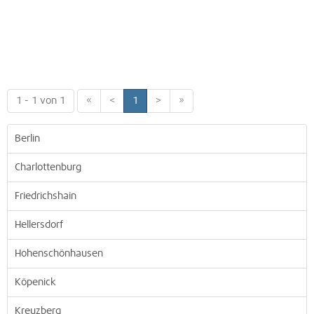
1 - 1 von 1
«
<
1
>
»
Berlin
Charlottenburg
Friedrichshain
Hellersdorf
Hohenschönhausen
Köpenick
Kreuzberg