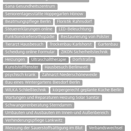
Sana Gesundheitszentrum
Seniorentagesstätte Hoppegarten Hönow
Beatmungspflege Berlin
Floristik Rahnsdorf
Steuererklärungen online
LED-Beleuchtung
Funktionskieferorthopädie
Restaurierung von Polster
Tierarzt Hausbesuch
Trockenbau Karlshorst
Gartenbau
Scheidung online Formular
ZIKON Sicherheitstechnik
Heizungen
Ultraschalltherapie
Dorfstraße
Kunststofffenster
Hausbesuch Berlinweit
psychisch krank
Zahnarzt Niederschöneweide
Bau eines Wintergartens Biesdorf Berlin
WILKA Schließtechnik
körpergerecht geplante Küche Berlin
Wartungen und Reparaturen Heizung Solar Sanitär
Schwangerenberatung Sterndamm
Umbauten und Ausbauten im Innen-und Außenbereich
Verhinderungspflege Lankwitz
Messung der Sauerstoffsättigung im Blut
Verbandswechsel