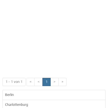
1 - 1 von 1
«
<
1
>
»
Berlin
Charlottenburg