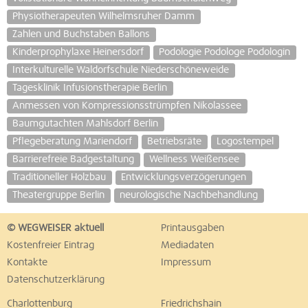
Physiotherapeuten Wilhelmsruher Damm
Zahlen und Buchstaben Ballons
Kinderprophylaxe Heinersdorf
Podologie Podologe Podologin
Interkulturelle Waldorfschule Niederschöneweide
Tagesklinik Infusionstherapie Berlin
Anmessen von Kompressionsstrümpfen Nikolassee
Baumgutachten Mahlsdorf Berlin
Pflegeberatung Mariendorf
Betriebsräte
Logostempel
Barrierefreie Badgestaltung
Wellness Weißensee
Traditioneller Holzbau
Entwicklungsverzögerungen
Theatergruppe Berlin
neurologische Nachbehandlung
© WEGWEISER aktuell
Printausgaben
Kostenfreier Eintrag
Mediadaten
Kontakte
Impressum
Datenschutzerklärung
Charlottenburg
Friedrichshain