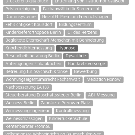
Druckerei Digitaldruck
Entfernung von Hauttumor Kaulsdorf
Polsterreinigung
Fachanwältin für Steuerrecht
Dämmsysteme
Heizöl EL Premium Friedrichshagen
Fehlsichtigkeit Kaulsdorf
Bildungszentrum
Kinderkieferorthopäde Berlin
CT des Herzens
Begleitete Elternschaft Menschen mit Behinderung
Knochendichtemessung
Hypnose
Gesundheitsberatung Berlin
Dysarthrie
Anfertigungen Einbauküchen
Hautkrebsvorsorge
Betreuung für psychisch Kranke
Bewerbung
Wohnungseigentumsrecht Fachanwalt
Mediation Hönow
Nachbesserung EA189
Steuerberatung Erbschaftssteuer Berlin
ABI-Messung
Wellness Berlin
Zahnärzte Prerower Platz
Vermessungsingenieur
Kontrollmessung
Wellnessmassagen
Kinderrückenschule
Rentenberater Frohnau
vollstationäre Wohneinrichtung Baumschulenweg