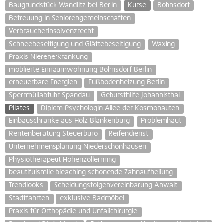
Baugrundstück Wandlitz bei Berlin
Kurse
Bohnsdorf
Betreuung in Seniorengemeinschaften
Verbraucherinsolvenzrecht
Schneebeseitigung und Glättebeseitigung
Waxing
Praxis Nierenerkrankung
möblierte Einraumwohnung Bohnsdorf Berlin
erneuerbare Energien
Fußbodenheizung Berlin
Sperrmüllabfuhr Spandau
Gebursthilfe Johannisthal
Pilates
Diplom Psychologin Allee der Kosmonauten
Einbauschränke aus Holz Blankenburg
Problemhaut
Rentenberatung Steuerbüro
Reifendienst
Unternehmensplanung Niederschönhausen
Physiotherapeut Hohenzollernring
beautifulsmile bleaching schonende Zahnaufhellung
Trendlooks
Scheidungsfolgenvereinbarung Anwalt
Stadtfahrten
exklusive Badmöbel
Praxis für Orthopädie und Unfallchirurgie