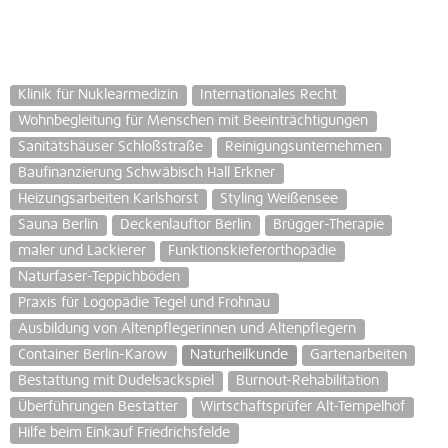
Klinik für Nuklearmedizin
Internationales Recht
Wohnbegleitung für Menschen mit Beeinträchtigungen
Sanitätshäuser Schloßstraße
Reinigungsunternehmen
Baufinanzierung Schwäbisch Hall Erkner
Heizungsarbeiten Karlshorst
Styling Weißensee
Sauna Berlin
Deckenlauftor Berlin
Brügger-Therapie
maler und Lackierer
Funktionskieferorthopädie
Naturfaser-Teppichböden
Praxis für Logopädie Tegel und Frohnau
Ausbildung von Altenpflegerinnen und Altenpflegern
Container Berlin-Karow
Naturheilkunde
Gartenarbeiten
Bestattung mit Dudelsackspiel
Burnout-Rehabilitation
Überführungen Bestatter
Wirtschaftsprüfer Alt-Tempelhof
Hilfe beim Einkauf Friedrichsfelde