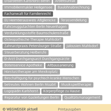
Erdarbeiten Karlshorst Berlin
Arbeitsunfall
Immobilienmakler Heiligensee
Baulohnabrechnung
Fachanwalt für Familienrecht
EU Heimtierausweis Altglienicke
Terassendielung
Fahrzeuggutachten Berlin Neuenhagen
Verdunklungsstoffe Baumschulenstraße
Osteopathische Therapie Mahlsdorf
Zahnarztpraxis Petersburger Straße
Jalousien Mahlsdorf
Steuerberatung Heilberufe
D-Arzt Durchgangsarzt Durchgangsärzte
Botenservice Apotheke
Altbausanierung
Hörsturztherapie am Mexikoplatz
Beschäftigung für psychisch kranke Menschen
betreutes Wohnen Berlin Moabit
Musikspieltherapie
Logopädin Karlshorst
Körperpflege zu Hause
Reparatur von Gasleitungen Berlin
Qualitätsmanagement
© WEGWEISER aktuell
Printausgaben