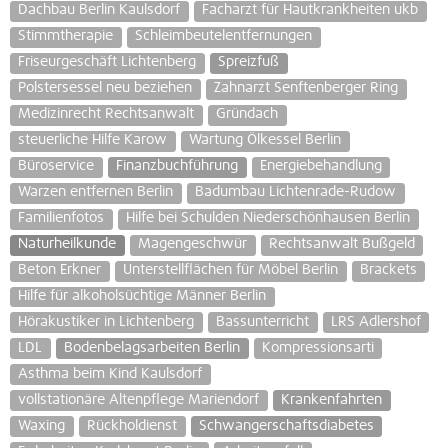
Dachbau Berlin Kaulsdorf
Facharzt für Hautkrankheiten ukb
Stimmtherapie
Schleimbeutelentfernungen
Friseurgeschäft Lichtenberg
Spreizfuß
Polstersessel neu beziehen
Zahnarzt Senftenberger Ring
Medizinrecht Rechtsanwalt
Gründach
steuerliche Hilfe Karow
Wartung Ölkessel Berlin
Büroservice
Finanzbuchführung
Energiebehandlung
Warzen entfernen Berlin
Badumbau Lichtenrade-Rudow
Familienfotos
Hilfe bei Schulden Niederschönhausen Berlin
Naturheilkunde
Magengeschwür
Rechtsanwalt Bußgeld
Beton Erkner
Unterstellflächen für Möbel Berlin
Brackets
Hilfe für alkoholsüchtige Männer Berlin
Hörakustiker in Lichtenberg
Bassunterricht
LRS Adlershof
LDL
Bodenbelagsarbeiten Berlin
Kompressionsarti
Asthma beim Kind Kaulsdorf
vollstationäre Altenpflege Mariendorf
Krankenfahrten
Waxing
Rückholdienst
Schwangerschaftsdiabetes