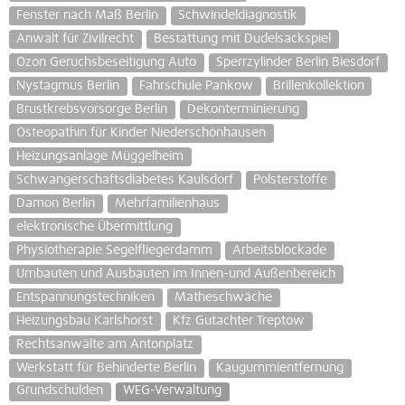
Fenster nach Maß Berlin
Schwindeldiagnostik
Anwalt für Zivilrecht
Bestattung mit Dudelsackspiel
Ozon Geruchsbeseitigung Auto
Sperrzylinder Berlin Biesdorf
Nystagmus Berlin
Fahrschule Pankow
Brillenkollektion
Brustkrebsvorsorge Berlin
Dekonterminierung
Osteopathin für Kinder Niederschönhausen
Heizungsanlage Müggelheim
Schwangerschaftsdiabetes Kaulsdorf
Polsterstoffe
Damon Berlin
Mehrfamilienhaus
elektronische Übermittlung
Physiotherapie Segelfliegerdamm
Arbeitsblockade
Umbauten und Ausbauten im Innen-und Außenbereich
Entspannungstechniken
Matheschwäche
Heizungsbau Karlshorst
Kfz Gutachter Treptow
Rechtsanwälte am Antonplatz
Werkstatt für Behinderte Berlin
Kaugummientfernung
Grundschulden
WEG-Verwaltung