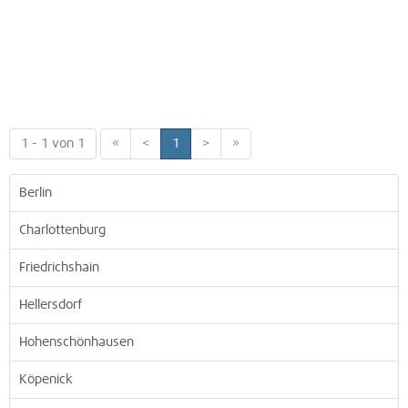
1 - 1 von 1
«
<
1
>
»
Berlin
Charlottenburg
Friedrichshain
Hellersdorf
Hohenschönhausen
Köpenick