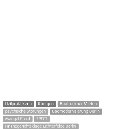
Heilpraktikerin
Röntgen
Bautrockner Mieten
psychische Störungen
Badmodernisierung Berlin
Mangel Pferd
SPECT
Finanzgerichtsklage Lichterfelde Berlin