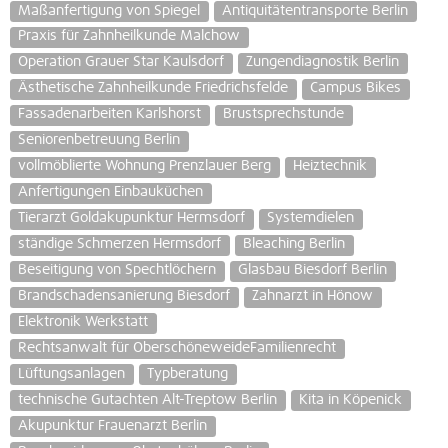
Maßanfertigung von Spiegel
Antiquitätentransporte Berlin
Praxis für Zahnheilkunde Malchow
Operation Grauer Star Kaulsdorf
Zungendiagnostik Berlin
Ästhetische Zahnheilkunde Friedrichsfelde
Campus Bikes
Fassadenarbeiten Karlshorst
Brustsprechstunde
Seniorenbetreuung Berlin
vollmöblierte Wohnung Prenzlauer Berg
Heiztechnik
Anfertigungen Einbauküchen
Tierarzt Goldakupunktur Hermsdorf
Systemdielen
ständige Schmerzen Hermsdorf
Bleaching Berlin
Beseitigung von Spechtlöchern
Glasbau Biesdorf Berlin
Brandschadensanierung Biesdorf
Zahnarzt in Hönow
Elektronik Werkstatt
Rechtsanwalt für OberschöneweideFamilienrecht
Lüftungsanlagen
Typberatung
technische Gutachten Alt-Treptow Berlin
Kita in Köpenick
Akupunktur Frauenarzt Berlin