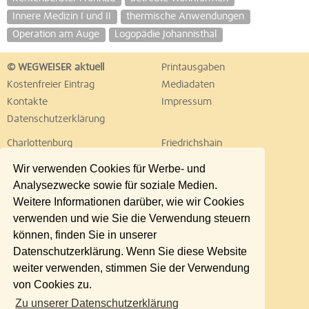
Innere Medizin I und II
thermische Anwendungen
Operation am Auge
Logopädie Johannisthal
© WEGWEISER aktuell
Printausgaben
Kostenfreier Eintrag
Mediadaten
Kontakte
Impressum
Datenschutzerklärung
Charlottenburg
Friedrichshain
Hellersdorf
Hohenschönhausen
Wir verwenden Cookies für Werbe- und
Köpenick
Kreuzberg
Analysezwecke sowie für soziale Medien.
Lichtenberg
Marzahn
Weitere Informationen darüber, wie wir Cookies
Mitte
Neukölln
verwenden und wie Sie die Verwendung steuern
Pankow
Prenzlauer Berg
können, finden Sie in unserer
Reinickendorf
Schöneberg
Datenschutzerklärung. Wenn Sie diese Website
Spandau
Steglitz
weiter verwenden, stimmen Sie der Verwendung
Tempelhof
Tiergarten
von Cookies zu.
Treptow
Umland Ost
Zu unserer Datenschutzerklärung