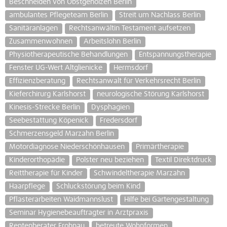
Beschneiden von Obstgehölzen Berlin
ambulantes Pflegeteam Berlin
Streit um Nachlass Berlin
Sanitäranlagen
Rechtsanwältin Testament aufsetzen
Zusammenwohnen
Arbeitslohn Berlin
Physiotherapeutische Behandlungen
Entspannungstherapie
Fenster UG-Wert Altglienicke
Hermsdorf
Effizienzberatung
Rechtsanwalt für Verkehrsrecht Berlin
Kieferchirurg Karlshorst
neurologische Störung Karlshorst
Kinesis-Strecke Berlin
Dysphagien
Seebestattung Köpenick
Fredersdorf
Schmerzensgeld Marzahn Berlin
Motordiagnose Niederschönhausen
Primärtherapie
Kinderorthopädie
Polster neu beziehen
Textil Direktdruck
Reittherapie für Kinder
Schwindeltherapie Marzahn
Haarpflege
Schluckstörung beim Kind
Pflasterarbeiten Waidmannslust
Hilfe bei Gartengestaltung
Seminar Hygienebeauftragter in Arztpraxis
Rentenberater Frohnau
betreute Wohnformen