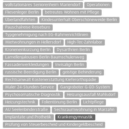
vollstationäres Seniorenheim Mariendorf
Operationen
Fliesenleger Berlin
betreutes Wohnen mit Pflege
Überlandfahrten
Kindesunterhalt Oberschöneweide Berlin
Pauschalreise Reisebüro
Typgenehmigung nach EG-Rahmenrichtlinien
Mietwohnungen in Hellersdorf
High-Tec-Zahnlabor
Kroneneinkürzung Berlin
Dysarthrien Berlin
Lamellenjalousien Berlin Baumschulenweg
Fassadenverkleidungen
Invisalign Berlin
russische Beerdigung Berlin
geistige Behinderung
Rechtsanwalt Kostenerstattung Kieferorthopädie
Maler 24-Stunden-Service
Gangroboter G-EO-System
Psychosomatische Diagnostik
Heizungsausfall Mahlsdorf
Heizungstechnik
Folientönung Berlin
Lichtpflege
AU Seelenbinderstraße
Sechsraumwohnung in Marzahn
Implantate und Prothetik
Krankengymnastik
Prüfung von Steuerbescheid und Kindergeldbescheid