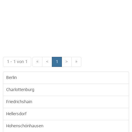
1 - 1 von 1
«
<
1
>
»
Berlin
Charlottenburg
Friedrichshain
Hellersdorf
Hohenschönhausen