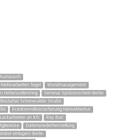
Austausch
chieferarbeiten Tegel
Wundmanagement
 Hohenzollernring
Seminar Spritzenschein Berlin
Bestatter Schönwalder Straße
aße
Krankenvollversicherung HanseMerkur
Lackarbeiten an Kfz
Ray Ban
tglienicke
Datenwiederherstellung
Möbel einlagern Berlin