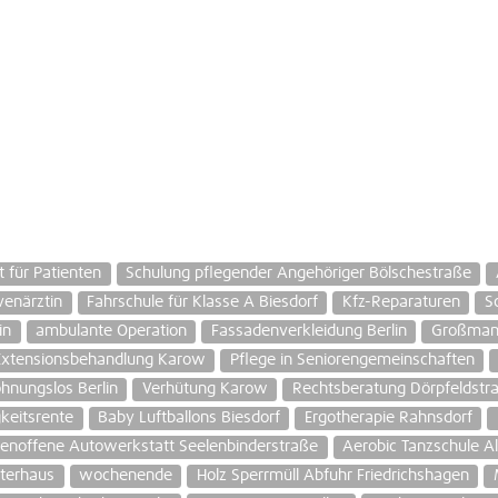
 für Patienten
Schulung pflegender Angehöriger Bölschestraße
venärztin
Fahrschule für Klasse A Biesdorf
Kfz-Reparaturen
S
in
ambulante Operation
Fassadenverkleidung Berlin
Großmann
Extensionsbehandlung Karow
Pflege in Seniorengemeinschaften
hnungslos Berlin
Verhütung Karow
Rechtsberatung Dörpfeldstr
keitsrente
Baby Luftballons Biesdorf
Ergotherapie Rahnsdorf
penoffene Autowerkstatt Seelenbinderstraße
Aerobic Tanzschule Al
erhaus
wochenende
Holz Sperrmüll Abfuhr Friedrichshagen