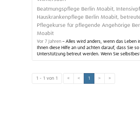
Beatmungspflege Berlin Moabit, Intensivpf
Hauskrankenpflege Berlin Moabit, betreut
Pflegekurse für pflegende Angehörige Berl
Moabit
Vor 7 Jahren
–
Alles wird anders, wenn das Leben in
Ihnen diese Hilfe an und achten darauf, dass Sie s
Unterstützung betreut werden. Wenn Sie selbstbestim
1 - 1 von 1
«
<
1
>
»