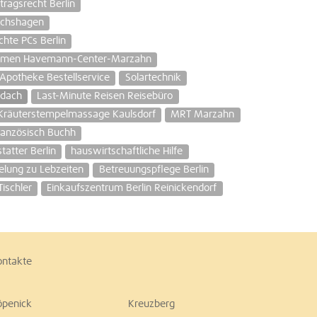
ragsrecht Berlin
richshagen
hte PCs Berlin
ehmen Havemann-Center-Marzahn
Apotheke Bestellservice
Solartechnik
hdach
Last-Minute Reisen Reisebüro
Kräuterstempelmassage Kaulsdorf
MRT Marzahn
anzösisch Buchh
atter Berlin
hauswirtschaftliche Hilfe
elung zu Lebzeiten
Betreuungspflege Berlin
Tischler
Einkaufszentrum Berlin Reinickendorf
ontakte
öpenick
Kreuzberg