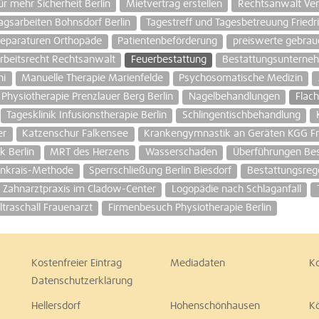
ür mehr Sicherheit Berlin
Mietvertrag erstellen
Rechtsanwalt Vert
gsarbeiten Bohnsdorf Berlin
Tagestreff und Tagesbetreuung Fried
eparaturen Orthopäde
Patientenbeförderung
preiswerte gebrauc
rbeitsrecht Rechtsanwalt
Feuerbestattung
Bestattungsuntern
ni
Manuelle Therapie Marienfelde
Psychosomatische Medizin
Physiotherapie Prenzlauer Berg Berlin
Nagelbehandlungen
Flac
Tagesklinik Infusionstherapie Berlin
Schlingentischbehandlung
er
Katzenschur Falkensee
Krankengymnastik an Geräten KGG Fr
k Berlin
MRT des Herzens
Wasserschaden
Überführungen Best
enkrais-Methode
Sperrschließung Berlin Biesdorf
Bestattungsreg
Zahnarztpraxis im Cladow-Center
Logopädie nach Schlaganfall
ltraschall Frauenarzt
Firmenbesuch Physiotherapie Berlin
Kostenfreier Eintrag
Mediadaten
K
Datenschutzerklärung
Hellersdorf
Hohenschönhausen
K