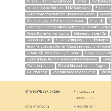
Pflegekurse für Angehörige
Blitzer
Förderung f
orthopädische Rückenschule Karlshorst
Bodenbela
Waschmaschinendienst Oberschöneweide
Schuhr
Diabetologische Schwerpunktpraxis
Anstrich
A
Existenzgründerberatung Semmelweisstraße Altglie
Notar Patientenverfügung
Sehnenscheiden-Op
Veneers Berlin
Kitabesichtigung Friedrichshagen
Ergotherapeuten Bucher Chaussee Gesundheitscent
Allianz Kfz-Versicherung Biesdorf
Zungendiagnosti
Wohnanlage für Menschen mit Behinderung
Feld
Containerabfuhr
Fleisch Bio und aus der Region
Raucherbein
Vollstationäre Pflege Berlin
Brustu
© WEGWEISER aktuell
Printausgaben
Impressum
Charlottenburg
Friedrichshain