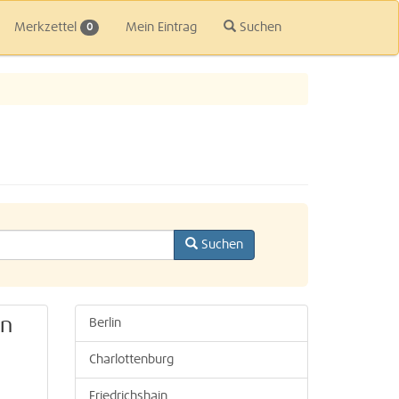
Merkzettel
Mein Eintrag
Suchen
0
Suchen
en
Berlin
Charlottenburg
Friedrichshain