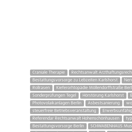
Craniale Therapie
Rechtsanwalt Arzthaftungsrecht
Bestattungsvorsorge zu Lebzeiten Karlshorst
Ner
Rollrasen
Kieferorhtopädie Möllendorffstraße Berl
Sonderprüfungen Tegel
Hörstörung Karlshorst
Photovolaikanlagen Berlin
Asbestsanierung
wo
steuerfreie Betriebsveranstaltung
Erwerbsunfähig
Referendar Rechtsanwalt Hohenschönhausen
ty
Bestattungsvorsorge Berlin
SCHWABENHAUS Must