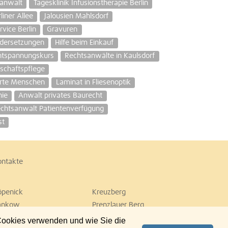
sanwalt
Tagesklinik Infusionstherapie Berlin
iner Allee
Jalousien Mahlsdorf
vice Berlin
Gravuren
dersetzungen
Hilfe beim Einkauf
ntspannungskurs
Rechtsanwälte in Kaulsdorf
schaftspflege
erte Menschen
Laminat in Fliesenoptik
hie
Anwalt privates Baurecht
chtsanwalt Patientenverfügung
st
ontakte
öpenick
Kreuzberg
ankow
Prenzlauer Berg
empelhof
Tiergarten
 Cookies verwenden und wie Sie die