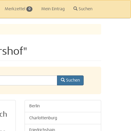
Merkzettel
Mein Eintrag
Suchen
0
rshof"
Suchen
Berlin
sch
Charlottenburg
Friedrichshain