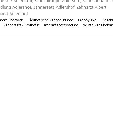
lantate Adlershof, Zahnchirurgie Adlershof, Kariesbehandl
lung Adlershof, Zahnersatz Adlershof, Zahnarzt Albert-
narzt Adlershof
 in einem Überblick: Ästhetische Zahnheilkunde Prophylaxe Blea
e Zahnersatz/ Prothetik Implantatversorgung Wurzelkanalbehan