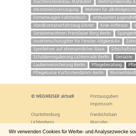
Dachfenstereinbau Mahlsdorf
Mehrfamilienvilla A
Inkontinenzversorgung
Wohnen für alkoholgesch
Firmenwagen Fahrtenbuch
ambulanten Jugendhil
Abrollcontainerfahrzeug Erkner
Knie-Arthrose
Seniorenwohnen Prenzlauer Berg Berlin
Spangent
Insektenschutzgitter für Fenster Altglienicke
Zahn
Sportlehrer auf ehrenamtlicher Basis
Erbschaftste
Schuldenregulierung Lichtenrade Berlin
Geriatrie
Laubenversicherung Berlin
Pflegeberatung
Pfl
Pflegekurse Kurfürstendamm Berlin
Blumenhändl
© WEGWEISER aktuell
Printausgaben
Impressum
Charlottenburg
Friedrichshain
Lichtenberg
Marzahn
Reinickendorf
Schöneberg
Wir verwenden Cookies für Werbe- und Analysezwecke sowie