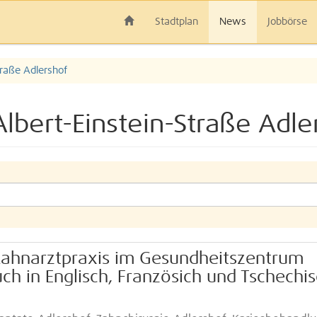
Stadtplan
News
Jobbörse
traße Adlershof
lbert-Einstein-Straße Adle
Zahnarztpraxis im Gesundheitszentrum
ch in Englisch, Französich und Tschechi