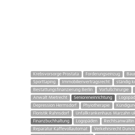
Krebsvorsorge Prostata
Forderungseinzug
Bau
Sporttaping
Immobilienvertragsrecht
ständig 
Bestattungsfinanzierung Berlin
Vorfußchirurgie
Anwalt Mietrecht
Senioreneinrichtung
Logopädi
Depression Hermsdorf
Phyiotherapie
Kündigun
Floristik Rahnsdorf
Unfallkrankenhaus Marzahn u
Finanzbuchhaltung
Logopäden
Rechtsanwältin 
Reparatur Kaffevollautomat
Verkehrsrecht Dunck