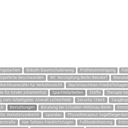
mgutachen
Bobath Baumschulenweg
Prothesenreinigung
Pat
körperliche Beschwerden
WC Verstopfung Berlin Biesdorf
Bionato
Rechtsanwältin für Verkehrsrecht
Wachmaschinen Friedrichshagen 
e für Kinder Johannisthal
Spachtelarbeiten
Stoffe
Therapie be
g vom Arbeitgeber Anwalt Lichterfelde
Security-Check
Säugling
kb
Bestattungen
Beratung bei Schulden Wittenau Berlin
Immob
für Verkehrszivilrecht
Spandau
Physiotherapeut Segelfliegerd
erstraße
Hair Tattoos Friedrichshagen
Fußbodenheizung
Ents