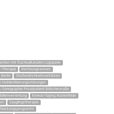
ienten mit Trachealkanülen Logopäde
r-Therapie
Rechnungswesen
Berlin
Strafwidrichkeitsverfahren
i Stuhlentleerungsstörungen
s-Sonographie Privatpatient Bölschestraße
ilienverrentung
Kinesio-Taping Marienfelde
amm
Säuglingstherapie
chlackungsprogramm