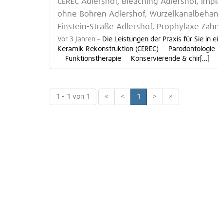
CEREC Adlershof, Bleaching Adlershof, Imp
ohne Bohren Adlershof, Wurzelkanalbehand
Einstein-Straße Adlershof, Prophylaxe Zah
Vor 3 Jahren
–
Die Leistungen der Praxis für Sie
Keramik Rekonstruktion (CEREC) Parodontologi
Funktionstherapie Konservierende & chir[...]
1 - 1 von 1
«
<
1
>
»