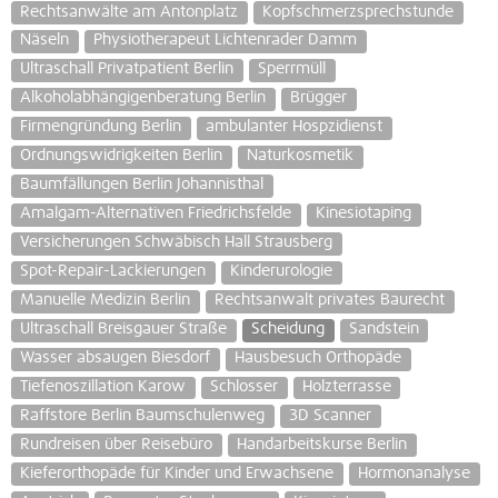
Rechtsanwälte am Antonplatz
Kopfschmerzsprechstunde
Näseln
Physiotherapeut Lichtenrader Damm
Ultraschall Privatpatient Berlin
Sperrmüll
Alkoholabhängigenberatung Berlin
Brügger
Firmengründung Berlin
ambulanter Hospzidienst
Ordnungswidrigkeiten Berlin
Naturkosmetik
Baumfällungen Berlin Johannisthal
Amalgam-Alternativen Friedrichsfelde
Kinesiotaping
Versicherungen Schwäbisch Hall Strausberg
Spot-Repair-Lackierungen
Kinderurologie
Manuelle Medizin Berlin
Rechtsanwalt privates Baurecht
Ultraschall Breisgauer Straße
Scheidung
Sandstein
Wasser absaugen Biesdorf
Hausbesuch Orthopäde
Tiefenoszillation Karow
Schlosser
Holzterrasse
Raffstore Berlin Baumschulenweg
3D Scanner
Rundreisen über Reisebüro
Handarbeitskurse Berlin
Kieferorthopäde für Kinder und Erwachsene
Hormonanalyse