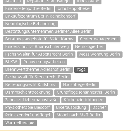
Anstrich
Reparatur Staubsauger
Kinesiotape
Kinderosteopathie Berlin
Urlaubsapotheke
Einkaufszentrum Berlin Reinickendorf
Neurologische Behandlung
Bestattungsunternehmen Berliner Allee Berlin
Beratungsangebote für Väter Karow
Centermanagement
Kinderzahnarzt Baumschulenweg
Neurologie Tier
Fachanwältin für Arbeitsrecht Berlin
Messiwohnung Berlin
BHKW
Renovierungsarbeiten
Brennwerttherme Adlershof Berlin
Yoga
Fachanwalt für Steuerrecht Berlin
Betreuungsrecht Karlshorst
Hauspflege Berlin
Dämmschichttrocknung
Grünpflege Johannesthal Berlin
Zahnarzt Liebermannstraße
Kücheneinrichtungen
Physiotherapie Biesdorf
Bikerausbildung
Dächer
Reinickendorf und Tegel
Möbel nach Maß Berlin
Wärmetherapie