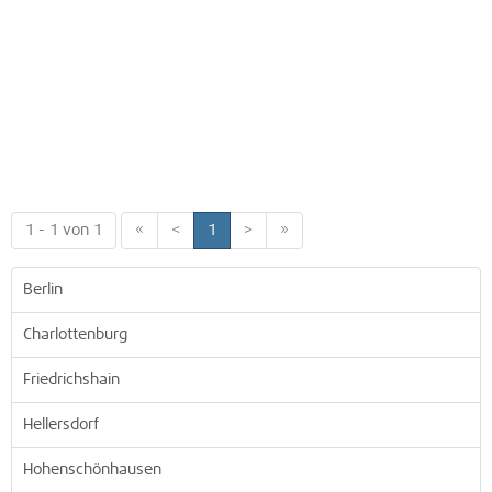
1 - 1 von 1
«
<
1
>
»
Berlin
Charlottenburg
Friedrichshain
Hellersdorf
Hohenschönhausen