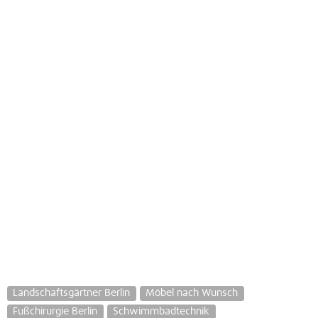
Landschaftsgärtner Berlin
Möbel nach Wunsch
Fußchirurgie Berlin
Schwimmbadtechnik