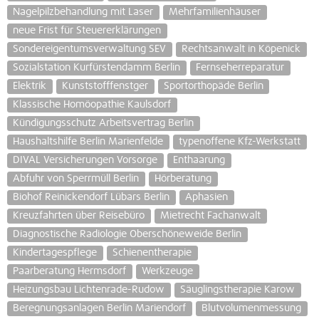
Nagelpilzbehandlung mit Laser
Mehrfamilienhäuser
neue Frist für Steuererklärungen
Sondereigentumsverwaltung SEV
Rechtsanwalt in Köpenick
Sozialstation Kurfürstendamm Berlin
Fernseherreparatur
Elektrik
Kunststofffenstger
Sportorthopäde Berlin
Klassische Homöopathie Kaulsdorf
Kündigungsschutz Arbeitsvertrag Berlin
Haushaltshilfe Berlin Marienfelde
typenoffene Kfz-Werkstatt
DIVAL Versicherungen Vorsorge
Enthaarung
Abfuhr von Sperrmüll Berlin
Hörberatung
Biohof Reinickendorf Lübars Berlin
Aphasien
Kreuzfahrten über Reisebüro
Mietrecht Fachanwalt
Diagnostische Radiologie Oberschöneweide Berlin
Kindertagespflege
Schienentherapie
Paarberatung Hermsdorf
Werkzeuge
Heizungsbau Lichtenrade-Rudow
Säuglingstherapie Karow
Beregnungsanlagen Berlin Mariendorf
Blutvolumenmessung