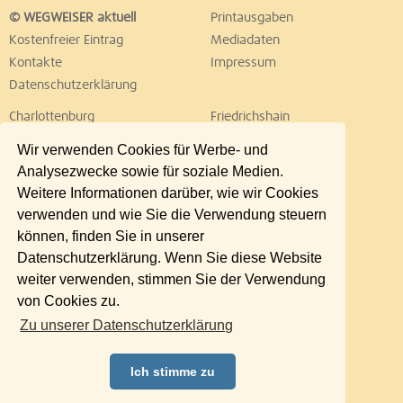
© WEGWEISER aktuell
Printausgaben
Kostenfreier Eintrag
Mediadaten
Kontakte
Impressum
Datenschutzerklärung
Charlottenburg
Friedrichshain
Hellersdorf
Hohenschönhausen
Wir verwenden Cookies für Werbe- und
Köpenick
Kreuzberg
Analysezwecke sowie für soziale Medien.
Lichtenberg
Marzahn
Weitere Informationen darüber, wie wir Cookies
Mitte
Neukölln
verwenden und wie Sie die Verwendung steuern
Pankow
Prenzlauer Berg
können, finden Sie in unserer
Reinickendorf
Schöneberg
Datenschutzerklärung. Wenn Sie diese Website
Spandau
Steglitz
weiter verwenden, stimmen Sie der Verwendung
Tempelhof
Tiergarten
von Cookies zu.
Treptow
Umland Ost
Zu unserer Datenschutzerklärung
Wedding
Weißensee
Wilmersdorf
Zehlendorf
Ich stimme zu