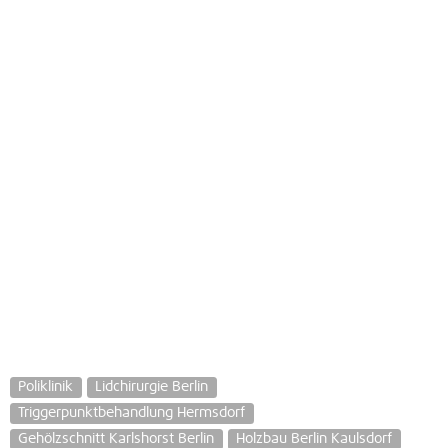
Poliklinik
Lidchirurgie Berlin
Triggerpunktbehandlung Hermsdorf
Gehölzschnitt Karlshorst Berlin
Holzbau Berlin Kaulsdorf