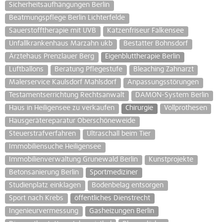
Sicherheitsaufhängungen Berlin
Beatmungspflege Berlin Lichterfelde
Sauerstofftherapie mit UVB
Katzenfriseur Falkensee
Unfallkrankenhaus Marzahn ukb
Bestatter Bohnsdorf
Ärztehaus Prenzlauer Berg
Eigenbluttherapie Berlin
Luftballons
Beratung Pflegestufe
Bleaching Zahnarzt
Malerservice Kaulsdorf Mahlsdorf
Anpassungsstörungen
Testamentserrichtung Rechtsanwalt
DAMON-System Berlin
Haus in Heiligensee zu verkaufen
Chirurgie
Vollprothesen
Hausgerätereparatur Oberschöneweide
Steuerstrafverfahren
Ultraschall beim Tier
Immobiliensuche Heiligensee
Immobilienverwaltung Grunewald Berlin
Kunstprojekte
Betonsanierung Berlin
Sportmediziner
Studienplatz einklagen
Bodenbelag entsorgen
Sport nach Krebs
öffentliches Dienstrecht
Ingenieurvermessung
Gasheizungen Berlin