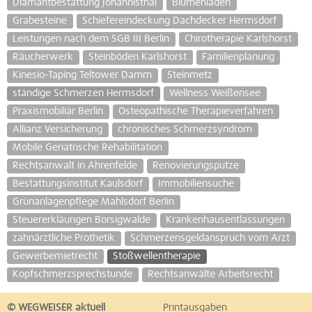
Diamantbestattung Johannisthal
Blumenläden
Grabesteine
Schiefereindeckung Dachdecker Hermsdorf
Leistungen nach dem SGB III Berlin
Chirotherapie Karlshorst
Räucherwerk
Steinböden Karlshorst
Familienplanung
Kinesio-Taping Teltower Damm
Steinmetz
ständige Schmerzen Hermsdorf
Wellness Weißensee
Praxismobiliar Berlin
Osteopathische Therapieverfahren
Allianz Versicherung
chronisches Schmerzsyndrom
Mobile Geriatrische Rehabilitation
Rechtsanwalt in Ahrenfelde
Renovierungsputze
Bestattungsinstitut Kaulsdorf
Immobiliensuche
Grünanlagenpflege Mahlsdorf Berlin
Steuererkläungen Borsigwalde
Krankenhausentlassungen
zahnärztliche Prothetik
Schmerzensgeldanspruch vom Arzt
Gewerbemietrecht
Stoßwellentherapie
Kopfschmerzsprechstunde
Rechtsanwälte Arbeitsrecht
© WEGWEISER aktuell
Printausgaben