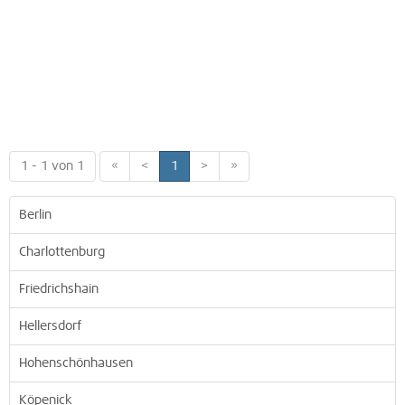
1 - 1 von 1
«
<
1
>
»
Berlin
Charlottenburg
Friedrichshain
Hellersdorf
Hohenschönhausen
Köpenick