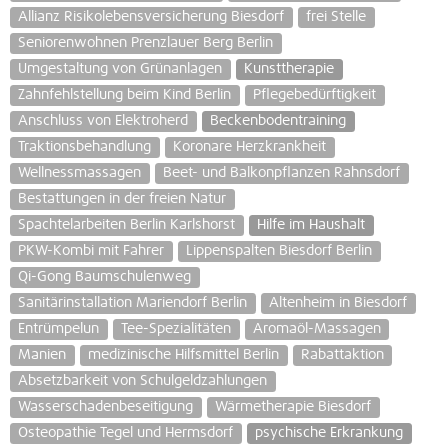
Allianz Risikolebensversicherung Biesdorf
frei Stelle
Seniorenwohnen Prenzlauer Berg Berlin
Umgestaltung von Grünanlagen
Kunsttherapie
Zahnfehlstellung beim Kind Berlin
Pflegebedürftigkeit
Anschluss von Elektroherd
Beckenbodentraining
Traktionsbehandlung
Koronare Herzkrankheit
Wellnessmassagen
Beet- und Balkonpflanzen Rahnsdorf
Bestattungen in der freien Natur
Spachtelarbeiten Berlin Karlshorst
Hilfe im Haushalt
PKW-Kombi mit Fahrer
Lippenspalten Biesdorf Berlin
Qi-Gong Baumschulenweg
Sanitärinstallation Mariendorf Berlin
Altenheim in Biesdorf
Entrümpelun
Tee-Spezialitäten
Aromaöl-Massagen
Manien
medizinische Hilfsmittel Berlin
Rabattaktion
Absetzbarkeit von Schulgeldzahlungen
Wasserschadenbeseitigung
Wärmetherapie Biesdorf
Osteopathie Tegel und Hermsdorf
psychische Erkrankung